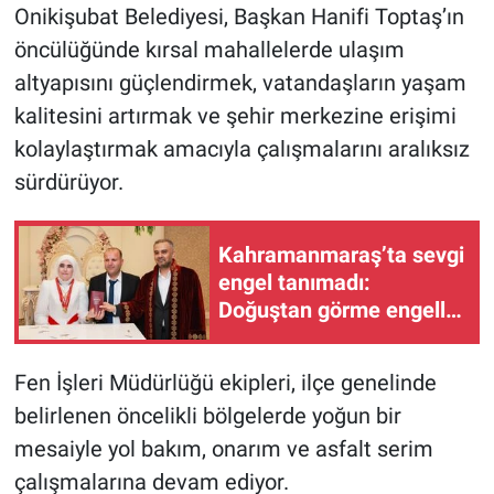
Onikişubat Belediyesi, Başkan Hanifi Toptaş’ın
öncülüğünde kırsal mahallelerde ulaşım
altyapısını güçlendirmek, vatandaşların yaşam
kalitesini artırmak ve şehir merkezine erişimi
kolaylaştırmak amacıyla çalışmalarını aralıksız
sürdürüyor.
Kahramanmaraş’ta sevgi
engel tanımadı:
Doğuştan görme engelli
iki öğretmen hayatlarını
birleştirdi
Fen İşleri Müdürlüğü ekipleri, ilçe genelinde
belirlenen öncelikli bölgelerde yoğun bir
mesaiyle yol bakım, onarım ve asfalt serim
çalışmalarına devam ediyor.