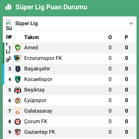
Süper Lig Puan Durumu
Süper Lig
#
Takım
O
P
Amed
0
0
1
Erzurumspor FK
0
0
2
Başakşehir
0
0
3
Kocaelispor
0
0
4
Beşiktaş
0
0
5
Eyüpspor
0
0
6
Galatasaray
0
0
7
Çorum FK
0
0
8
Gaziantep FK
0
0
9