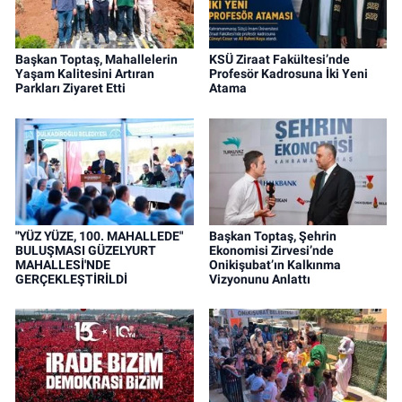
Başkan Toptaş, Mahallelerin
KSÜ Ziraat Fakültesi’nde
Yaşam Kalitesini Artıran
Profesör Kadrosuna İki Yeni
Parkları Ziyaret Etti
Atama
"YÜZ YÜZE, 100. MAHALLEDE"
Başkan Toptaş, Şehrin
BULUŞMASI GÜZELYURT
Ekonomisi Zirvesi’nde
MAHALLESİ'NDE
Onikişubat’ın Kalkınma
GERÇEKLEŞTİRİLDİ
Vizyonunu Anlattı