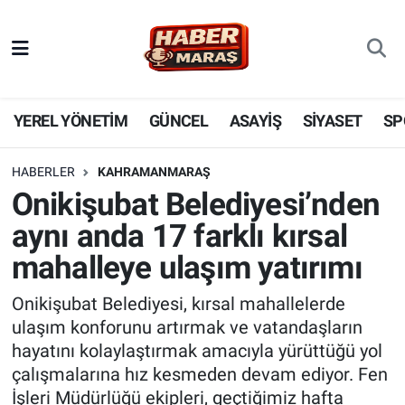
YEREL YÖNETİM
Nöbetçi Eczaneler
GÜNCEL
Hava Durumu
YEREL YÖNETİM
GÜNCEL
ASAYİŞ
SİYASET
SP
BİLİM VE TEKNOLOJİ
Trafik Durumu
HABERLER
KAHRAMANMARAŞ
Onikişubat Belediyesi’nden
KADIN AİLE
Süper Lig Puan Durumu ve Fikstür
aynı anda 17 farklı kırsal
SPOR
Tüm Manşetler
mahalleye ulaşım yatırımı
DÜNYA
Son Dakika Haberleri
Onikişubat Belediyesi, kırsal mahallelerde
ulaşım konforunu artırmak ve vatandaşların
EKONOMİ
Haber Arşivi
hayatını kolaylaştırmak amacıyla yürüttüğü yol
çalışmalarına hız kesmeden devam ediyor. Fen
SİYASET
İşleri Müdürlüğü ekipleri, geçtiğimiz hafta