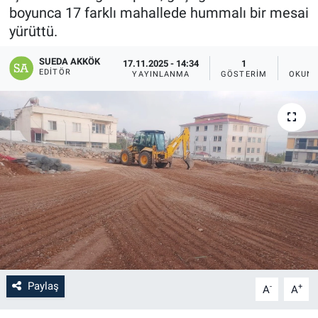
boyunca 17 farklı mahallede hummalı bir mesai
SAĞLIK
yürüttü.
YAŞAM
SUEDA AKKÖK
17.11.2025 - 14:34
1
EDITÖR
YAYINLANMA
GÖSTERIM
OKUNM
EĞİTİM
ASAYİŞ
MAGAZİN
KÜLTÜR-SANAT
ÇEVRE
Paylaş
-
+
A
A