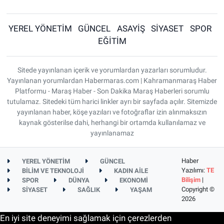
YEREL YÖNETİM
GÜNCEL
ASAYİŞ
SİYASET
SPOR
EĞİTİM
Sitede yayınlanan içerik ve yorumlardan yazarları sorumludur.
Yayınlanan yorumlardan Habermaras.com | Kahramanmaraş Haber
Platformu - Maraş Haber - Son Dakika Maraş Haberleri sorumlu
tutulamaz. Sitedeki tüm harici linkler ayrı bir sayfada açılır. Sitemizde
yayınlanan haber, köşe yazıları ve fotoğraflar izin alınmaksızın
kaynak gösterilse dahi, herhangi bir ortamda kullanılamaz ve
yayınlanamaz
Haber
YEREL YÖNETİM
GÜNCEL
Yazılımı:
TE
BİLİM VE TEKNOLOJİ
KADIN AİLE
Bilişim
|
SPOR
DÜNYA
EKONOMİ
Copyright ©
SİYASET
SAĞLIK
YAŞAM
2026
En iyi site deneyimi sağlamak için çerezlerden