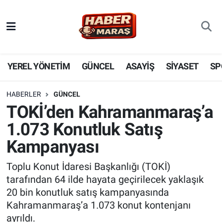
YEREL YÖNETİM
Nöbetçi Eczaneler
GÜNCEL
Hava Durumu
YEREL YÖNETİM
GÜNCEL
ASAYİŞ
SİYASET
SP
BİLİM VE TEKNOLOJİ
Trafik Durumu
HABERLER
GÜNCEL
TOKİ’den Kahramanmaraş’a
KADIN AİLE
Süper Lig Puan Durumu ve Fikstür
1.073 Konutluk Satış
SPOR
Tüm Manşetler
Kampanyası
DÜNYA
Son Dakika Haberleri
Toplu Konut İdaresi Başkanlığı (TOKİ)
tarafından 64 ilde hayata geçirilecek yaklaşık
EKONOMİ
Haber Arşivi
20 bin konutluk satış kampanyasında
Kahramanmaraş’a 1.073 konut kontenjanı
SİYASET
ayrıldı.