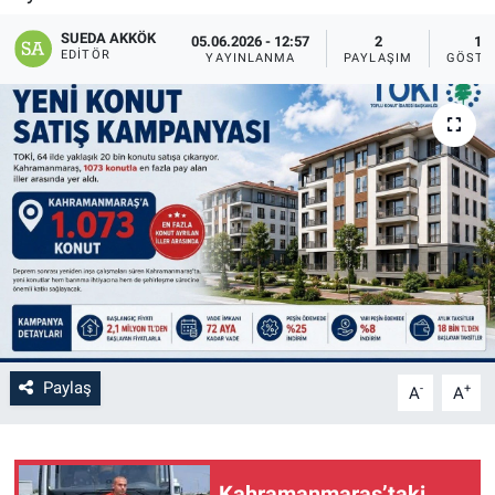
SAĞLIK
SUEDA AKKÖK
05.06.2026 - 12:57
2
18
EDITÖR
YAYINLANMA
PAYLAŞIM
GÖSTE
YAŞAM
EĞİTİM
ASAYİŞ
MAGAZİN
KÜLTÜR-SANAT
ÇEVRE
Paylaş
-
+
A
A
Kahramanmaraş’taki