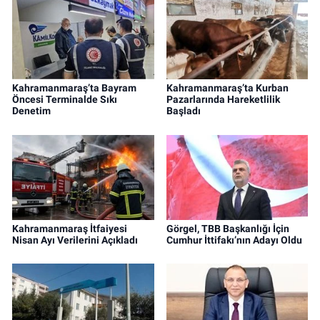
Kahramanmaraş’ta Bayram
Kahramanmaraş’ta Kurban
Öncesi Terminalde Sıkı
Pazarlarında Hareketlilik
Denetim
Başladı
Kahramanmaraş İtfaiyesi
Görgel, TBB Başkanlığı İçin
Nisan Ayı Verilerini Açıkladı
Cumhur İttifakı’nın Adayı Oldu