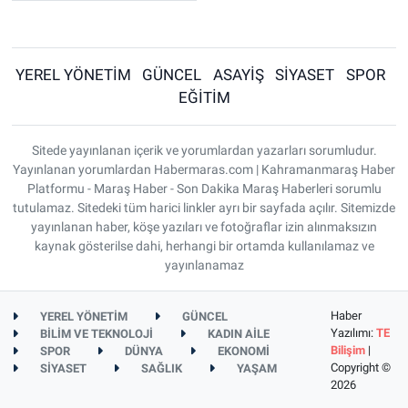
YEREL YÖNETİM
GÜNCEL
ASAYİŞ
SİYASET
SPOR
EĞİTİM
Sitede yayınlanan içerik ve yorumlardan yazarları sorumludur.
Yayınlanan yorumlardan Habermaras.com | Kahramanmaraş Haber
Platformu - Maraş Haber - Son Dakika Maraş Haberleri sorumlu
tutulamaz. Sitedeki tüm harici linkler ayrı bir sayfada açılır. Sitemizde
yayınlanan haber, köşe yazıları ve fotoğraflar izin alınmaksızın
kaynak gösterilse dahi, herhangi bir ortamda kullanılamaz ve
yayınlanamaz
Haber
YEREL YÖNETİM
GÜNCEL
Yazılımı:
TE
BİLİM VE TEKNOLOJİ
KADIN AİLE
Bilişim
|
SPOR
DÜNYA
EKONOMİ
Copyright ©
SİYASET
SAĞLIK
YAŞAM
2026