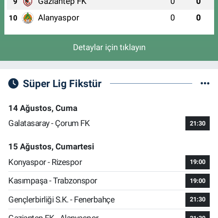
Gaziantep FK
0
0
9
Alanyaspor
0
0
10
Detaylar için tıklayın
Süper Lig Fikstür
14 Ağustos, Cuma
Galatasaray - Çorum FK
21:30
15 Ağustos, Cumartesi
Konyaspor - Rizespor
19:00
Kasımpaşa - Trabzonspor
19:00
Gençlerbirliği S.K. - Fenerbahçe
21:30