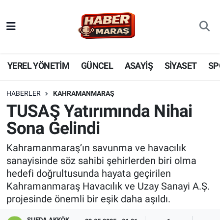
YEREL YÖNETİM
Nöbetçi Eczaneler
GÜNCEL
Hava Durumu
YEREL YÖNETİM
GÜNCEL
ASAYİŞ
SİYASET
SP
BİLİM VE TEKNOLOJİ
Trafik Durumu
HABERLER
KAHRAMANMARAŞ
TUSAŞ Yatırımında Nihai
KADIN AİLE
Süper Lig Puan Durumu ve Fikstür
Sona Gelindi
SPOR
Tüm Manşetler
Kahramanmaraş’ın savunma ve havacılık
sanayisinde söz sahibi şehirlerden biri olma
DÜNYA
Son Dakika Haberleri
hedefi doğrultusunda hayata geçirilen
Kahramanmaraş Havacılık ve Uzay Sanayi A.Ş.
EKONOMİ
Haber Arşivi
projesinde önemli bir eşik daha aşıldı.
SİYASET
SUEDA AKKÖK