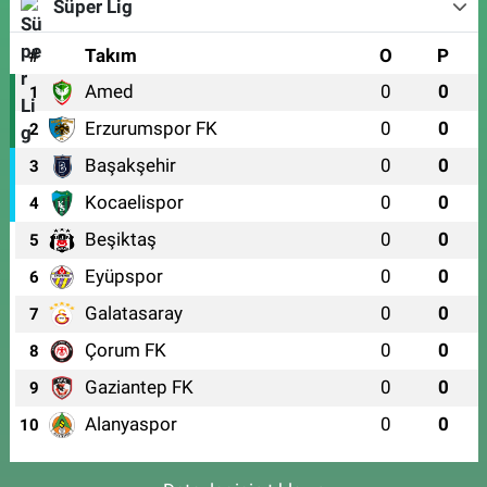
Süper Lig
#
Takım
O
P
Amed
0
0
1
Erzurumspor FK
0
0
2
Başakşehir
0
0
3
Kocaelispor
0
0
4
Beşiktaş
0
0
5
Eyüpspor
0
0
6
Galatasaray
0
0
7
Çorum FK
0
0
8
Gaziantep FK
0
0
9
Alanyaspor
0
0
10