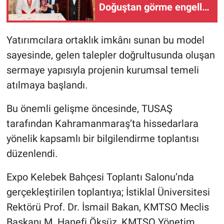
Doğuştan görme engelli
iki öğretmen hayatlarını
birleştirdi
Yatırımcılara ortaklık imkânı sunan bu model
sayesinde, gelen talepler doğrultusunda oluşan
sermaye yapısıyla projenin kurumsal temeli
atılmaya başlandı.
Bu önemli gelişme öncesinde, TUSAŞ
tarafından Kahramanmaraş’ta hissedarlara
yönelik kapsamlı bir bilgilendirme toplantısı
düzenlendi.
Expo Kelebek Bahçesi Toplantı Salonu’nda
gerçekleştirilen toplantıya; İstiklal Üniversitesi
Rektörü Prof. Dr. İsmail Bakan, KMTSO Meclis
Başkanı M. Hanefi Öksüz, KMTSO Yönetim