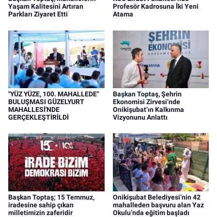
Yaşam Kalitesini Artıran
Profesör Kadrosuna İki Yeni
Parkları Ziyaret Etti
Atama
"YÜZ YÜZE, 100. MAHALLEDE"
Başkan Toptaş, Şehrin
BULUŞMASI GÜZELYURT
Ekonomisi Zirvesi’nde
MAHALLESİ'NDE
Onikişubat’ın Kalkınma
GERÇEKLEŞTİRİLDİ
Vizyonunu Anlattı
Başkan Toptaş; 15 Temmuz,
Onikişubat Belediyesi’nin 42
iradesine sahip çıkan
mahalleden başvuru alan Yaz
milletimizin zaferidir
Okulu’nda eğitim başladı