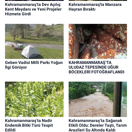
Kahramanmaraş’ta Dev Açılış:
Kahramanmaraş'ta Manzara
Kent Meydanı ve Yeni Projeler
Hayran Bıraktı
Hizmete Girdi
Geben Vadisi Milli Parkı Yoğun
KAHRAMANMARAŞ’TA
İlgi Görüyor
ULUDAZ TEPESİNDE UĞUR
BÖCEKLERİ FOTOĞRAFLANDI
Kahramanmaraş’ta Nadir
Kahramanmaraş’ta Sağanak
Endemik Bitki Türü Tespit
Etkili Oldu: Dereler Taştı, Tarım
Edildi
Arazileri Su Altında Kaldı