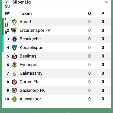
Süper Lig
#
Takım
O
P
Amed
0
0
1
Erzurumspor FK
0
0
2
Başakşehir
0
0
3
Kocaelispor
0
0
4
Beşiktaş
0
0
5
Eyüpspor
0
0
6
Galatasaray
0
0
7
Çorum FK
0
0
8
Gaziantep FK
0
0
9
Alanyaspor
0
0
10