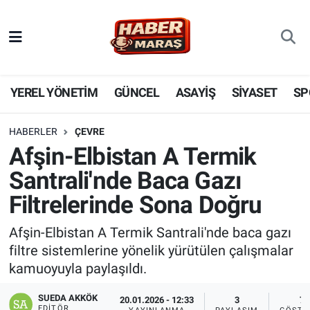
YEREL YÖNETİM
Nöbetçi Eczaneler
GÜNCEL
Hava Durumu
YEREL YÖNETİM
GÜNCEL
ASAYİŞ
SİYASET
SP
BİLİM VE TEKNOLOJİ
Trafik Durumu
HABERLER
ÇEVRE
Afşin-Elbistan A Termik
KADIN AİLE
Süper Lig Puan Durumu ve Fikstür
Santrali'nde Baca Gazı
SPOR
Tüm Manşetler
Filtrelerinde Sona Doğru
DÜNYA
Son Dakika Haberleri
Afşin-Elbistan A Termik Santrali'nde baca gazı
filtre sistemlerine yönelik yürütülen çalışmalar
EKONOMİ
Haber Arşivi
kamuoyuyla paylaşıldı.
SİYASET
SUEDA AKKÖK
20.01.2026 - 12:33
3
7
EDITÖR