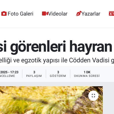
Foto Galeri
Videolar
Yazarlar
 görenleri hayran 
ği ve egzotik yapısı ile Cödden Vadisi gö
.2025 - 17:23
3
3
1 DK
NCELLEME
PAYLAŞIM
GÖSTERIM
OKUNMA SÜRESI