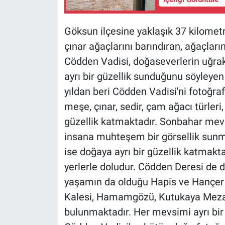
Göksun ilçesine yaklaşık 37 kilomet
çınar ağaçlarını barındıran, ağaçları
Cödden Vadisi, doğaseverlerin uğra
ayrı bir güzellik sunduğunu söyleye
yıldan beri Cödden Vadisi'ni fotoğra
meşe, çınar, sedir, çam ağacı türleri
güzellik katmaktadır. Sonbahar mev
insana muhteşem bir görsellik sunmak
ise doğaya ayrı bir güzellik katmakta
yerlerle doludur. Cödden Deresi de 
yaşamın da olduğu Hapis ve Hançer 
Kalesi, Hamamgözü, Kutukaya Mezarla
bulunmaktadır. Her mevsimi ayrı bi