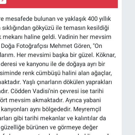
re mesafede bulunan ve yaklaşık 400 yıllık
n sıklığından gökyüzü ile temasın kesildiği
k mekanı haline geldi. Vadinin her mevsim
n Doğa Fotoğrafçısı Mehmet Gören, "On
flarım. Her mevsimi başka bir güzel. Köknar,
, deresi ve kanyonu ile de doğaya ayrı bir
siminde renk cümbüşü halini alan ağaçlar,
tadır. Yaşlı çınarların dökülen yaprakları
dır. Cödden Vadisi'nin çevresi ise tarihi
dört mevsim akmaktadır. Ayrıca yabani
kanyonları aynı bölgededir. Meyremçil
rı gibi tarihi mekanlar ve kalıntılar da
r güzelliğe bürünen ve görmeye değer