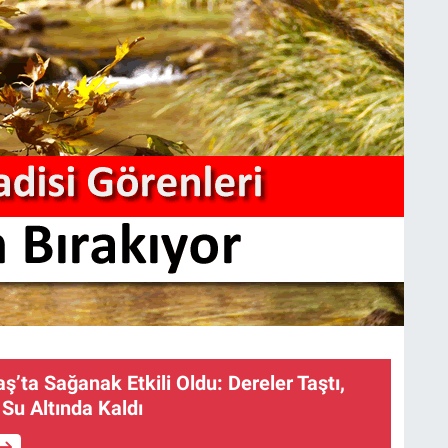
ta Sağanak Etkili Oldu: Dereler Taştı,
 Su Altında Kaldı