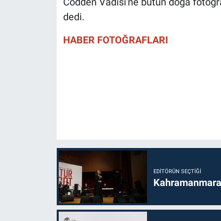
Cödden Vadisi'ne bütün doğa fotoğra
dedi.
HABER FOTOĞRAFLARI
EDITÖRÜN SEÇTIĞI
Kahramanmaraş’t