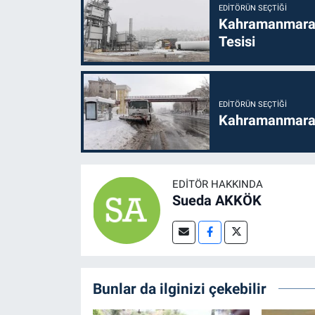
EDITÖRÜN SEÇTIĞI
Kahramanmaraş
Tesisi
EDITÖRÜN SEÇTIĞI
Kahramanmaraş'
EDITÖR HAKKINDA
Sueda AKKÖK
Bunlar da ilginizi çekebilir