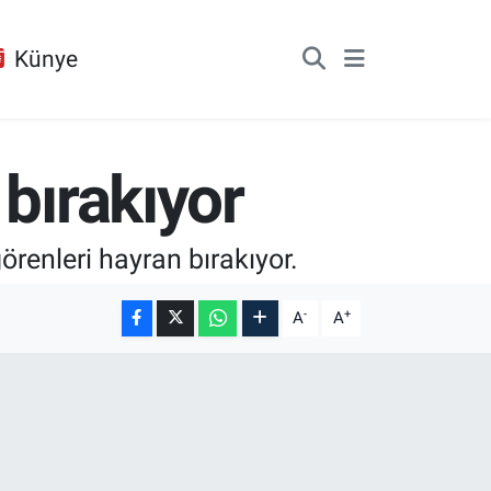
Künye
bırakıyor
renleri hayran bırakıyor.
-
+
A
A