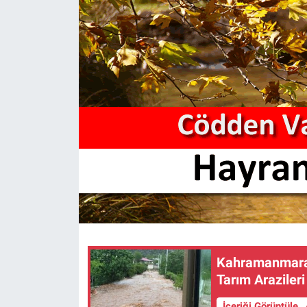
SAĞLIK
YAŞAM
EĞİTİM
ASAYİŞ
MAGAZİN
KÜLTÜR-SANAT
ÇEVRE
Kahramanmaraş’
Tarım Arazileri
İçeriği Görüntüle