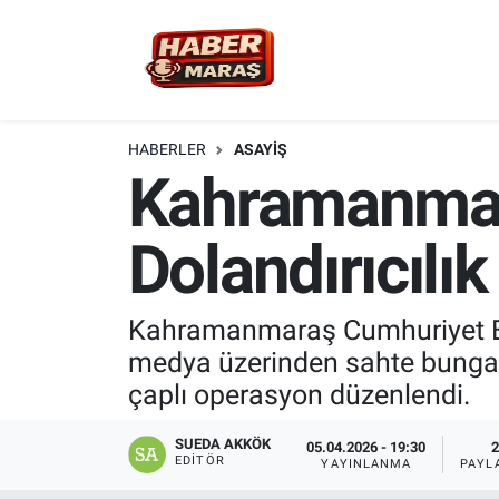
YEREL YÖNETİM
Nöbetçi Eczaneler
GÜNCEL
Hava Durumu
HABERLER
ASAYİŞ
Kahramanmar
BİLİM VE TEKNOLOJİ
Trafik Durumu
Dolandırıcılı
KADIN AİLE
Süper Lig Puan Durumu ve Fikstür
SPOR
Tüm Manşetler
Kahramanmaraş Cumhuriyet Ba
medya üzerinden sahte bungalov 
DÜNYA
Son Dakika Haberleri
çaplı operasyon düzenlendi.
EKONOMİ
Haber Arşivi
SUEDA AKKÖK
05.04.2026 - 19:30
2
EDITÖR
YAYINLANMA
PAYL
SİYASET