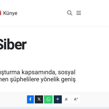
Künye
iber
uşturma kapsamında, sosyal
enen şüphelilere yönelik geniş
-
+
A
A