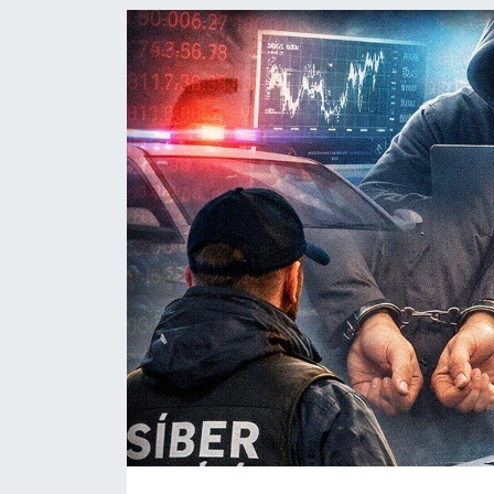
SAĞLIK
YAŞAM
EĞİTİM
ASAYİŞ
MAGAZİN
KÜLTÜR-SANAT
ÇEVRE