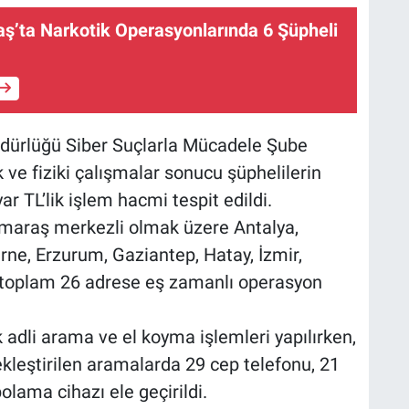
’ta Narkotik Operasyonlarında 6 Şüpheli
Müdürlüğü Siber Suçlarla Mücadele Şube
 ve fiziki çalışmalar sonucu şüphelilerin
ar TL’lik işlem hacmi tespit edildi.
raş merkezli olmak üzere Antalya,
Edirne, Erzurum, Gaziantep, Hatay, İzmir,
de toplam 26 adrese eş zamanlı operasyon
adli arama ve el koyma işlemleri yapılırken,
ekleştirilen aramalarda 29 cep telefonu, 21
olama cihazı ele geçirildi.