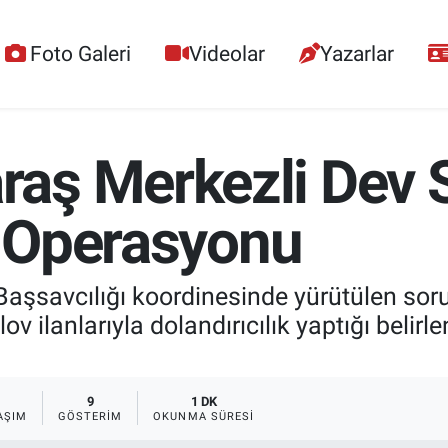
Foto Galeri
Videolar
Yazarlar
aş Merkezli Dev S
k Operasyonu
şsavcılığı koordinesinde yürütülen sor
ilanlarıyla dolandırıcılık yaptığı belirl
9
1 DK
AŞIM
GÖSTERIM
OKUNMA SÜRESI