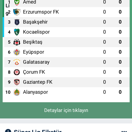
Amed
0
0
1
Erzurumspor FK
0
0
2
Başakşehir
0
0
3
Kocaelispor
0
0
4
Beşiktaş
0
0
5
Eyüpspor
0
0
6
Galatasaray
0
0
7
Çorum FK
0
0
8
Gaziantep FK
0
0
9
Alanyaspor
0
0
10
Detaylar için tıklayın