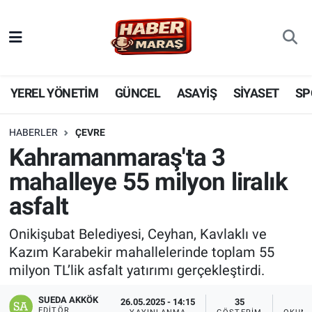
YEREL YÖNETİM
Nöbetçi Eczaneler
GÜNCEL
Hava Durumu
YEREL YÖNETİM
GÜNCEL
ASAYİŞ
SİYASET
SP
BİLİM VE TEKNOLOJİ
Trafik Durumu
HABERLER
ÇEVRE
Kahramanmaraş'ta 3
KADIN AİLE
Süper Lig Puan Durumu ve Fikstür
mahalleye 55 milyon liralık
SPOR
Tüm Manşetler
asfalt
DÜNYA
Son Dakika Haberleri
Onikişubat Belediyesi, Ceyhan, Kavlaklı ve
Kazım Karabekir mahallelerinde toplam 55
EKONOMİ
Haber Arşivi
milyon TL’lik asfalt yatırımı gerçekleştirdi.
SİYASET
SUEDA AKKÖK
26.05.2025 - 14:15
35
EDITÖR