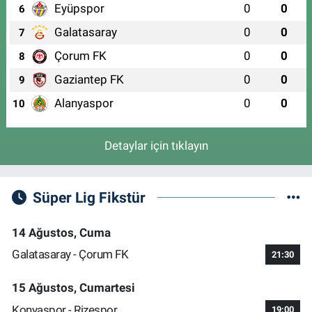
Eyüpspor
0
0
6
Galatasaray
0
0
7
Çorum FK
0
0
8
Gaziantep FK
0
0
9
Alanyaspor
0
0
10
Detaylar için tıklayın
Süper Lig Fikstür
14 Ağustos, Cuma
Galatasaray - Çorum FK
21:30
15 Ağustos, Cumartesi
Konyaspor - Rizespor
19:00