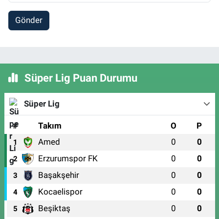
Gönder
Süper Lig Puan Durumu
Süper Lig
#
Takım
O
P
Amed
0
0
1
Erzurumspor FK
0
0
2
Başakşehir
0
0
3
Kocaelispor
0
0
4
Beşiktaş
0
0
5