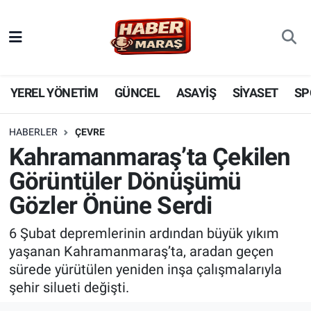
YEREL YÖNETİM
Nöbetçi Eczaneler
GÜNCEL
Hava Durumu
YEREL YÖNETİM
GÜNCEL
ASAYİŞ
SİYASET
SP
BİLİM VE TEKNOLOJİ
Trafik Durumu
HABERLER
ÇEVRE
Kahramanmaraş’ta Çekilen
KADIN AİLE
Süper Lig Puan Durumu ve Fikstür
Görüntüler Dönüşümü
SPOR
Tüm Manşetler
Gözler Önüne Serdi
DÜNYA
Son Dakika Haberleri
6 Şubat depremlerinin ardından büyük yıkım
yaşanan Kahramanmaraş’ta, aradan geçen
EKONOMİ
Haber Arşivi
sürede yürütülen yeniden inşa çalışmalarıyla
şehir silueti değişti.
SİYASET