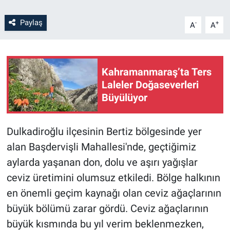
Paylaş
-
+
A
A
Kahramanmaraş’ta Ters
Laleler Doğaseverleri
Büyülüyor
Dulkadiroğlu ilçesinin Bertiz bölgesinde yer
alan Başdervişli Mahallesi'nde, geçtiğimiz
aylarda yaşanan don, dolu ve aşırı yağışlar
ceviz üretimini olumsuz etkiledi. Bölge halkının
en önemli geçim kaynağı olan ceviz ağaçlarının
büyük bölümü zarar gördü. Ceviz ağaçlarının
büyük kısmında bu yıl verim beklenmezken,