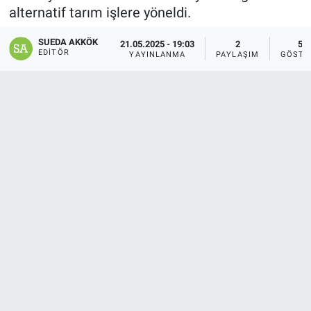
alternatif tarım işlere yöneldi.
SAĞLIK
SUEDA AKKÖK
21.05.2025 - 19:03
2
50
EDITÖR
YAYINLANMA
PAYLAŞIM
GÖSTE
YAŞAM
EĞİTİM
ASAYİŞ
MAGAZİN
KÜLTÜR-SANAT
ÇEVRE