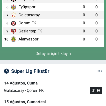
Eyüpspor
0
0
6
Galatasaray
0
0
7
Çorum FK
0
0
8
Gaziantep FK
0
0
9
Alanyaspor
0
0
10
Detaylar için tıklayın
Süper Lig Fikstür
14 Ağustos, Cuma
Galatasaray - Çorum FK
21:30
15 Ağustos, Cumartesi