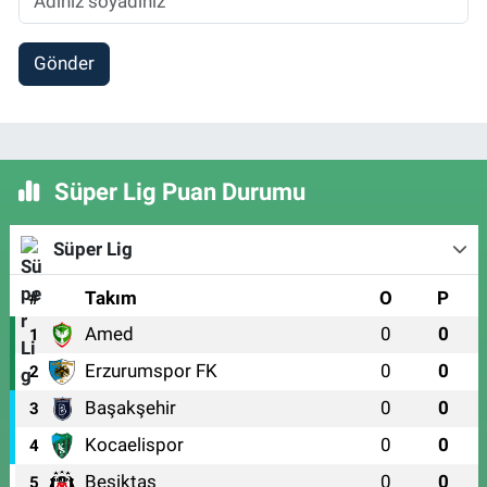
Gönder
Süper Lig Puan Durumu
Süper Lig
#
Takım
O
P
Amed
0
0
1
Erzurumspor FK
0
0
2
Başakşehir
0
0
3
Kocaelispor
0
0
4
Beşiktaş
0
0
5