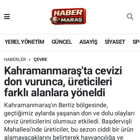
YEREL YÖNETİM
Nöbetçi Eczaneler
GÜNCEL
Hava Durumu
YEREL YÖNETİM
GÜNCEL
ASAYİŞ
SİYASET
SP
BİLİM VE TEKNOLOJİ
Trafik Durumu
HABERLER
ÇEVRE
Kahramanmaraş'ta cevizi
KADIN AİLE
Süper Lig Puan Durumu ve Fikstür
don vurunca, üreticileri
SPOR
Tüm Manşetler
farklı alanlara yöneldi
DÜNYA
Son Dakika Haberleri
Kahramanmaraş'ın Bertiz bölgesinde,
geçtiğimiz aylarda yaşanan don ve dolu olayları
EKONOMİ
Haber Arşivi
ceviz üreticilerini olumsuz etkiledi. Başdervişli
Mahallesi'nde üreticiler, bu sezon ciddi bir ürün
SİYASET
alamayacaklarını belirterek hayvancılığa ve