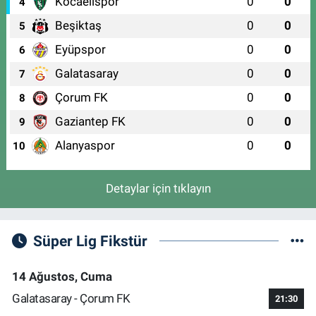
Kocaelispor
0
0
4
Beşiktaş
0
0
5
Eyüpspor
0
0
6
Galatasaray
0
0
7
Çorum FK
0
0
8
Gaziantep FK
0
0
9
Alanyaspor
0
0
10
Detaylar için tıklayın
Süper Lig Fikstür
14 Ağustos, Cuma
Galatasaray - Çorum FK
21:30