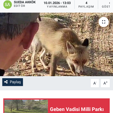
SUEDA AKKÖK
10.01.2026 - 13:03
4
6
EDITÖR
YAYINLANMA
PAYLAŞIM
GÖSTE
SAĞLIK
YAŞAM
EĞİTİM
ASAYİŞ
MAGAZİN
KÜLTÜR-SANAT
Paylaş
-
+
A
A
ÇEVRE
Geben Vadisi Milli Parkı