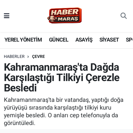
YEREL YÖNETİM
Nöbetçi Eczaneler
GÜNCEL
Hava Durumu
YEREL YÖNETİM
GÜNCEL
ASAYİŞ
SİYASET
SP
BİLİM VE TEKNOLOJİ
Trafik Durumu
HABERLER
ÇEVRE
Kahramanmaraş'ta Dağda
KADIN AİLE
Süper Lig Puan Durumu ve Fikstür
Karşılaştığı Tilkiyi Çerezle
SPOR
Tüm Manşetler
Besledi
DÜNYA
Son Dakika Haberleri
Kahramanmaraş'ta bir vatandaş, yaptığı doğa
yürüyüşü sırasında karşılaştığı tilkiyi kuru
EKONOMİ
Haber Arşivi
yemişle besledi. O anları cep telefonuyla da
görüntüledi.
SİYASET