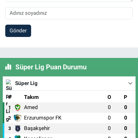
Gönder
Süper Lig Puan Durumu
Süper Lig
#
Takım
O
P
Amed
0
0
1
Erzurumspor FK
0
0
2
Başakşehir
0
0
3