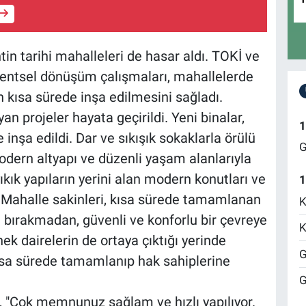
 tarihi mahalleleri de hasar aldı. TOKİ ve
 kentsel dönüşüm çalışmaları, mahallelerde
 kısa sürede inşa edilmesini sağladı.
an projeler hayata geçirildi. Yeni binalar,
1
nşa edildi. Dar ve sıkışık sokaklarla örülü
G
odern altyapı ve düzenli yaşam alanlarıyla
yıkık yapıların yerini alan modern konutları ve
1
. Mahalle sakinleri, kısa sürede tamamlanan
K
 bırakmadan, güvenli ve konforlu bir çevreye
K
k dairelerin de ortaya çıktığı yerinde
G
sa sürede tamamlanıp hak sahiplerine
G
 "Çok memnunuz sağlam ve hızlı yapılıyor.