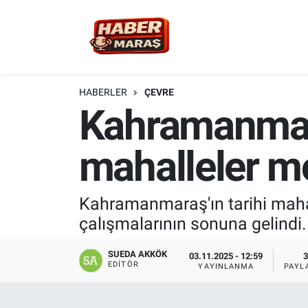
YEREL YÖNETİM
Nöbetçi Eczaneler
GÜNCEL
Hava Durumu
HABERLER
ÇEVRE
Kahramanmara
BİLİM VE TEKNOLOJİ
Trafik Durumu
mahalleler m
KADIN AİLE
Süper Lig Puan Durumu ve Fikstür
SPOR
Tüm Manşetler
Kahramanmaraş'ın tarihi mahal
çalışmalarının sonuna gelindi.
DÜNYA
Son Dakika Haberleri
SUEDA AKKÖK
03.11.2025 - 12:59
3
EKONOMİ
Haber Arşivi
EDITÖR
YAYINLANMA
PAYL
SİYASET