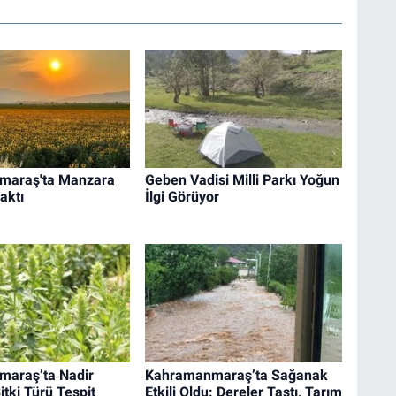
maraş'ta Manzara
Geben Vadisi Milli Parkı Yoğun
aktı
İlgi Görüyor
araş’ta Nadir
Kahramanmaraş’ta Sağanak
tki Türü Tespit
Etkili Oldu: Dereler Taştı, Tarım