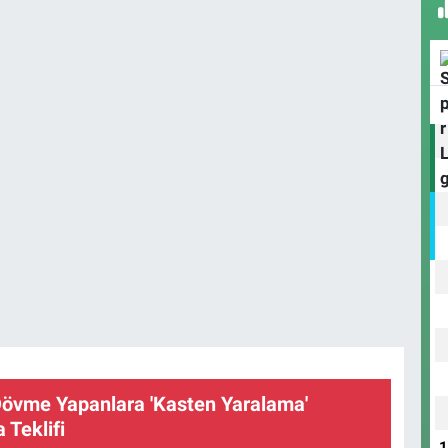
Dövme Yapanlara 'Kasten Yaralama'
Teklifi