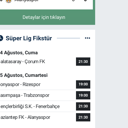
Detaylar için tıklayın
Süper Lig Fikstür
4 Ağustos, Cuma
alatasaray - Çorum FK
21:30
5 Ağustos, Cumartesi
onyaspor - Rizespor
19:00
asımpaşa - Trabzonspor
19:00
ençlerbirliği S.K. - Fenerbahçe
21:30
aziantep FK - Alanyaspor
21:30