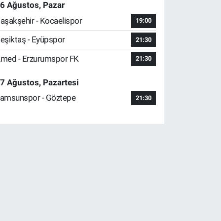
6 Ağustos, Pazar
aşakşehir - Kocaelispor
19:00
eşiktaş - Eyüpspor
21:30
med - Erzurumspor FK
21:30
7 Ağustos, Pazartesi
amsunspor - Göztepe
21:30