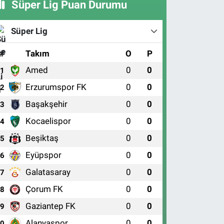
Süper Lig Puan Durumu
Süper Lig
#
Takım
O
P
Amed
0
0
1
Erzurumspor FK
0
0
2
Başakşehir
0
0
3
Kocaelispor
0
0
4
Beşiktaş
0
0
5
Eyüpspor
0
0
6
Galatasaray
0
0
7
Çorum FK
0
0
8
Gaziantep FK
0
0
9
Alanyaspor
0
0
10