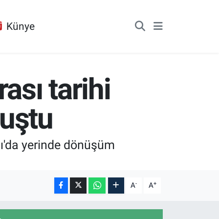
Künye
sı tarihi
luştu
lı'da yerinde dönüşüm
-
+
A
A