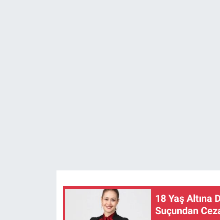
SAĞLIK
YAŞAM
EĞİTİM
ASAYİŞ
MAGAZİN
KÜLTÜR-SANAT
ÇEVRE
18 Yaş Altına 
Suçundan Ceza 