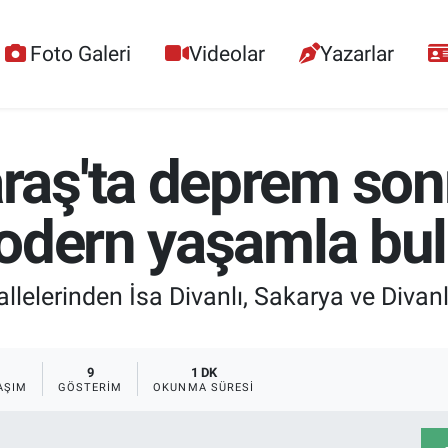
Foto Galeri
Videolar
Yazarlar
ş'ta deprem sonra
odern yaşamla bu
lelerinden İsa Divanlı, Sakarya ve Divan
9
1 DK
AŞIM
GÖSTERIM
OKUNMA SÜRESI