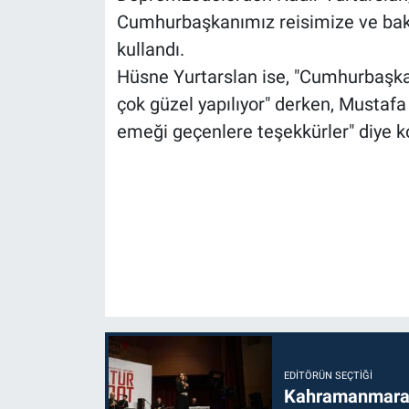
Cumhurbaşkanımız reisimize ve baka
kullandı.
Hüsne Yurtarslan ise, "Cumhurbaşk
çok güzel yapılıyor" derken, Mustafa 
emeği geçenlere teşekkürler" diye k
EDITÖRÜN SEÇTIĞI
Kahramanmaraş’t