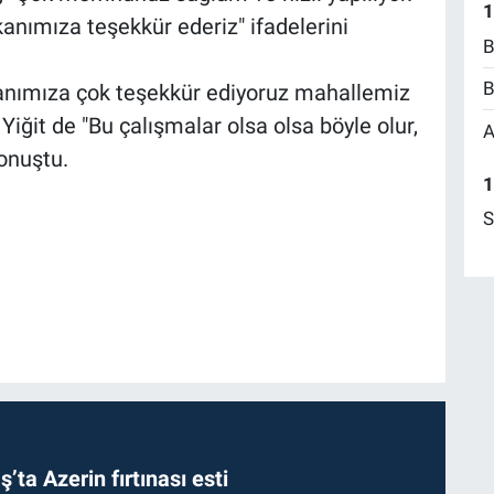
1
nımıza teşekkür ederiz" ifadelerini
B
B
anımıza çok teşekkür ediyoruz mahallemiz
Yiğit de "Bu çalışmalar olsa olsa böyle olur,
A
onuştu.
1
S
a Azerin fırtınası esti