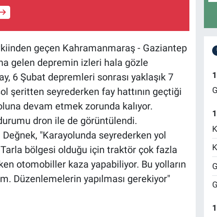
evkiinden geçen Kahramanmaraş - Gaziantep
a gelen depremin izleri hala gözle
1
ay, 6 Şubat depremleri sonrası yaklaşık 7
G
ol şeritten seyrederken fay hattının geçtiği
 yoluna devam etmek zorunda kalıyor.
1
durumu dron ile de görüntülendi.
K
Değnek, "Karayolunda seyrederken yol
K
Tarla bölgesi olduğu için traktör çok fazla
ken otomobiller kaza yapabiliyor. Bu yolların
G
im. Düzenlemelerin yapılması gerekiyor"
G
1