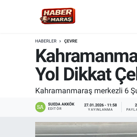
YEREL YÖNETİM
Nöbetçi Eczaneler
GÜNCEL
Hava Durumu
HABERLER
ÇEVRE
Kahramanmar
BİLİM VE TEKNOLOJİ
Trafik Durumu
Yol Dikkat Çe
KADIN AİLE
Süper Lig Puan Durumu ve Fikstür
SPOR
Tüm Manşetler
Kahramanmaraş merkezli 6 Şub
DÜNYA
Son Dakika Haberleri
SUEDA AKKÖK
27.01.2026 - 11:58
2
EDITÖR
YAYINLANMA
PAYL
EKONOMİ
Haber Arşivi
SİYASET