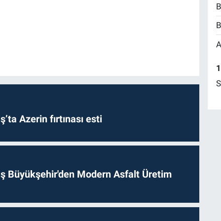
B
B
A
1
S
a Azerin fırtınası esti
 Büyükşehir'den Modern Asfalt Üretim