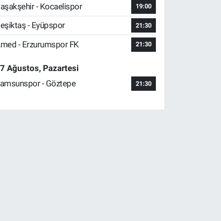
aşakşehir - Kocaelispor
19:00
eşiktaş - Eyüpspor
21:30
med - Erzurumspor FK
21:30
7 Ağustos, Pazartesi
amsunspor - Göztepe
21:30