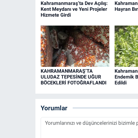
Kahramanmaraş’ta Dev Açılış:
Kahraman
Kent Meydanı ve Yeni Projeler
Hayran Bır
Hizmete Girdi
KAHRAMANMARAŞ’TA
Kahramanm
ULUDAZ TEPESİNDE UĞUR
Endemik Bi
BÖCEKLERİ FOTOĞRAFLANDI
Edildi
Yorumlar