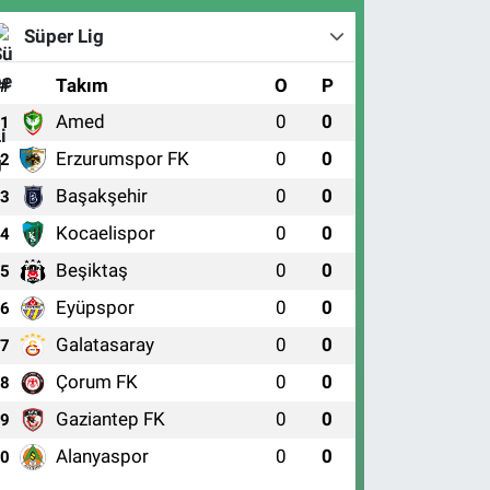
Süper Lig
#
Takım
O
P
Amed
0
0
1
Erzurumspor FK
0
0
2
Başakşehir
0
0
3
Kocaelispor
0
0
4
Beşiktaş
0
0
5
Eyüpspor
0
0
6
Galatasaray
0
0
7
Çorum FK
0
0
8
Gaziantep FK
0
0
9
Alanyaspor
0
0
10