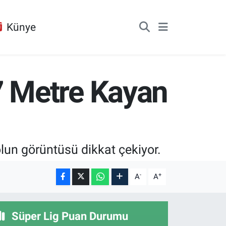
Künye
 Metre Kayan
un görüntüsü dikkat çekiyor.
-
+
A
A
Süper Lig Puan Durumu