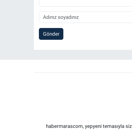
Gönder
habermarascom, yepyeni temasıyla sizler