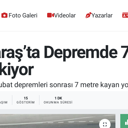
Foto Galeri
Videolar
Yazarlar
aş’ta Depremde 7
kiyor
at depremleri sonrası 7 metre kayan yol
15
1 DK
AŞIM
GÖSTERIM
OKUNMA SÜRESI