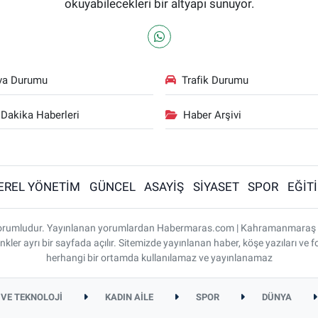
okuyabilecekleri bir altyapı sunuyor.
va Durumu
Trafik Durumu
Dakika Haberleri
Haber Arşivi
EREL YÖNETİM
GÜNCEL
ASAYİŞ
SİYASET
SPOR
EĞİT
ı sorumludur. Yayınlanan yorumlardan Habermaras.com | Kahramanmaraş
nkler ayrı bir sayfada açılır. Sitemizde yayınlanan haber, köşe yazıları ve f
herhangi bir ortamda kullanılamaz ve yayınlanamaz
 VE TEKNOLOJİ
KADIN AİLE
SPOR
DÜNYA