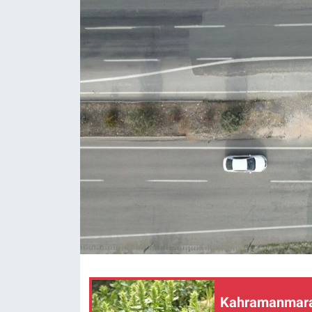
SAĞLIK
YAŞAM
EĞİTİM
ASAYİŞ
MAGAZİN
KÜLTÜR-SANAT
ÇEVRE
Kahramanmaraş’