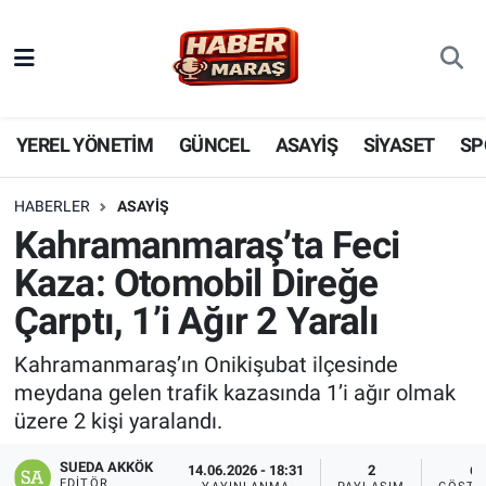
YEREL YÖNETİM
Nöbetçi Eczaneler
GÜNCEL
Hava Durumu
YEREL YÖNETİM
GÜNCEL
ASAYİŞ
SİYASET
SP
BİLİM VE TEKNOLOJİ
Trafik Durumu
HABERLER
ASAYİŞ
Kahramanmaraş’ta Feci
KADIN AİLE
Süper Lig Puan Durumu ve Fikstür
Kaza: Otomobil Direğe
SPOR
Tüm Manşetler
Çarptı, 1’i Ağır 2 Yaralı
DÜNYA
Son Dakika Haberleri
Kahramanmaraş’ın Onikişubat ilçesinde
meydana gelen trafik kazasında 1’i ağır olmak
EKONOMİ
Haber Arşivi
üzere 2 kişi yaralandı.
SİYASET
SUEDA AKKÖK
14.06.2026 - 18:31
2
6
EDITÖR