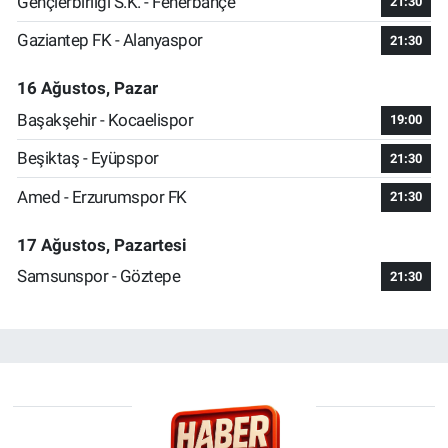
Gençlerbirliği S.K. - Fenerbahçe
21:30
Gaziantep FK - Alanyaspor
21:30
16 Ağustos, Pazar
Başakşehir - Kocaelispor
19:00
Beşiktaş - Eyüpspor
21:30
Amed - Erzurumspor FK
21:30
17 Ağustos, Pazartesi
Samsunspor - Göztepe
21:30