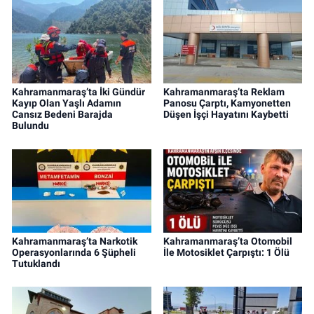
Kahramanmaraş’ta İki Gündür
Kahramanmaraş’ta Reklam
Kayıp Olan Yaşlı Adamın
Panosu Çarptı, Kamyonetten
Cansız Bedeni Barajda
Düşen İşçi Hayatını Kaybetti
Bulundu
Kahramanmaraş’ta Narkotik
Kahramanmaraş’ta Otomobil
Operasyonlarında 6 Şüpheli
İle Motosiklet Çarpıştı: 1 Ölü
Tutuklandı