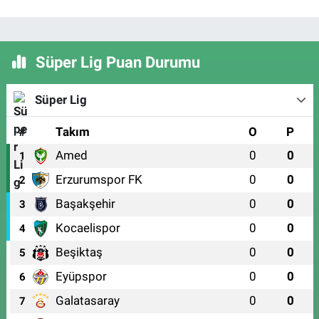
Süper Lig Puan Durumu
Süper Lig
#
Takım
O
P
Amed
0
0
1
Erzurumspor FK
0
0
2
Başakşehir
0
0
3
Kocaelispor
0
0
4
Beşiktaş
0
0
5
Eyüpspor
0
0
6
Galatasaray
0
0
7