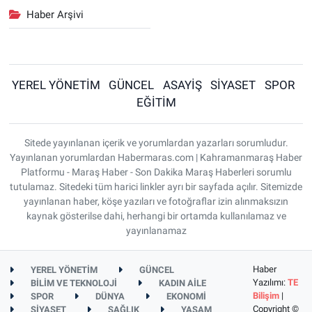
Haber Arşivi
YEREL YÖNETİM
GÜNCEL
ASAYİŞ
SİYASET
SPOR
EĞİTİM
Sitede yayınlanan içerik ve yorumlardan yazarları sorumludur.
Yayınlanan yorumlardan Habermaras.com | Kahramanmaraş Haber
Platformu - Maraş Haber - Son Dakika Maraş Haberleri sorumlu
tutulamaz. Sitedeki tüm harici linkler ayrı bir sayfada açılır. Sitemizde
yayınlanan haber, köşe yazıları ve fotoğraflar izin alınmaksızın
kaynak gösterilse dahi, herhangi bir ortamda kullanılamaz ve
yayınlanamaz
Haber
YEREL YÖNETİM
GÜNCEL
Yazılımı:
TE
BİLİM VE TEKNOLOJİ
KADIN AİLE
Bilişim
|
SPOR
DÜNYA
EKONOMİ
Copyright ©
SİYASET
SAĞLIK
YAŞAM