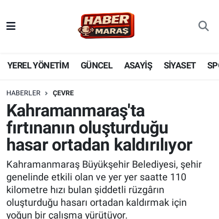
YEREL YÖNETİM
Nöbetçi Eczaneler
GÜNCEL
Hava Durumu
YEREL YÖNETİM
GÜNCEL
ASAYİŞ
SİYASET
SP
BİLİM VE TEKNOLOJİ
Trafik Durumu
HABERLER
ÇEVRE
Kahramanmaraş'ta
KADIN AİLE
Süper Lig Puan Durumu ve Fikstür
fırtınanın oluşturduğu
SPOR
Tüm Manşetler
hasar ortadan kaldırılıyor
DÜNYA
Son Dakika Haberleri
Kahramanmaraş Büyükşehir Belediyesi, şehir
genelinde etkili olan ve yer yer saatte 110
EKONOMİ
Haber Arşivi
kilometre hızı bulan şiddetli rüzgârın
oluşturduğu hasarı ortadan kaldırmak için
SİYASET
yoğun bir çalışma yürütüyor.