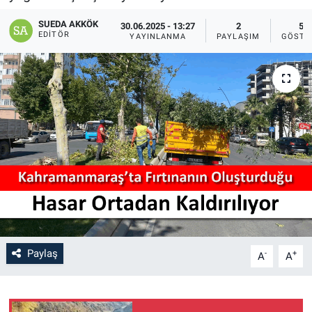
SAĞLIK
SUEDA AKKÖK
30.06.2025 - 13:27
2
51
EDITÖR
YAYINLANMA
PAYLAŞIM
GÖSTE
YAŞAM
EĞİTİM
ASAYİŞ
MAGAZİN
KÜLTÜR-SANAT
ÇEVRE
Paylaş
-
+
A
A