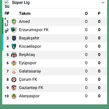
Süper Lig
#
Takım
O
P
Amed
0
0
1
Erzurumspor FK
0
0
2
Başakşehir
0
0
3
Kocaelispor
0
0
4
Beşiktaş
0
0
5
Eyüpspor
0
0
6
Galatasaray
0
0
7
Çorum FK
0
0
8
Gaziantep FK
0
0
9
Alanyaspor
0
0
10