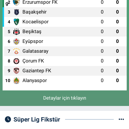
Erzurumspor FK
0
0
2
Başakşehir
0
0
3
Kocaelispor
0
0
4
Beşiktaş
0
0
5
Eyüpspor
0
0
6
Galatasaray
0
0
7
Çorum FK
0
0
8
Gaziantep FK
0
0
9
Alanyaspor
0
0
10
Detaylar için tıklayın
Süper Lig Fikstür