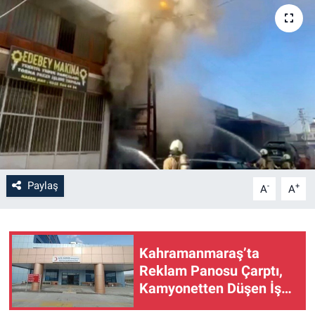
SAĞLIK
YAŞAM
EĞİTİM
ASAYİŞ
MAGAZİN
Paylaş
-
+
A
A
KÜLTÜR-SANAT
ÇEVRE
Kahramanmaraş’ta
Reklam Panosu Çarptı,
Kamyonetten Düşen İşçi
Hayatını Kaybetti