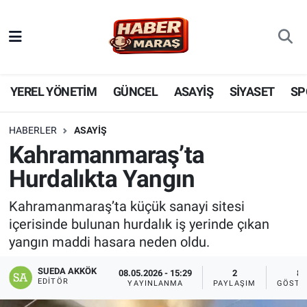
YEREL YÖNETİM
Nöbetçi Eczaneler
GÜNCEL
Hava Durumu
YEREL YÖNETİM
GÜNCEL
ASAYİŞ
SİYASET
SP
BİLİM VE TEKNOLOJİ
Trafik Durumu
HABERLER
ASAYİŞ
Kahramanmaraş’ta
KADIN AİLE
Süper Lig Puan Durumu ve Fikstür
Hurdalıkta Yangın
SPOR
Tüm Manşetler
Kahramanmaraş’ta küçük sanayi sitesi
içerisinde bulunan hurdalık iş yerinde çıkan
DÜNYA
Son Dakika Haberleri
yangın maddi hasara neden oldu.
EKONOMİ
Haber Arşivi
SUEDA AKKÖK
08.05.2026 - 15:29
2
8
EDITÖR
YAYINLANMA
PAYLAŞIM
GÖSTE
SİYASET