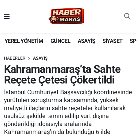
YEREL YÖNETİM
Nöbetçi Eczaneler
GÜNCEL
Hava Durumu
YEREL YÖNETİM
GÜNCEL
ASAYİŞ
SİYASET
SP
BİLİM VE TEKNOLOJİ
Trafik Durumu
HABERLER
ASAYİŞ
Kahramanmaraş’ta Sahte
KADIN AİLE
Süper Lig Puan Durumu ve Fikstür
Reçete Çetesi Çökertildi
SPOR
Tüm Manşetler
İstanbul Cumhuriyet Başsavcılığı koordinesinde
yürütülen soruşturma kapsamında, yüksek
DÜNYA
Son Dakika Haberleri
maliyetli ilaçların sahte reçeteler kullanılarak
usulsüz şekilde temin edilip yurt dışına
EKONOMİ
Haber Arşivi
gönderildiği iddiasıyla aralarında
Kahramanmaraş’ın da bulunduğu 6 ilde
SİYASET