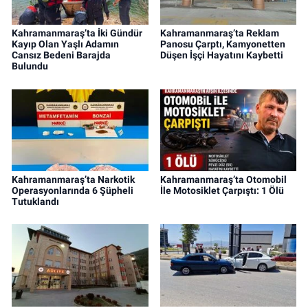
Kahramanmaraş’ta İki Gündür
Kahramanmaraş’ta Reklam
Kayıp Olan Yaşlı Adamın
Panosu Çarptı, Kamyonetten
Cansız Bedeni Barajda
Düşen İşçi Hayatını Kaybetti
Bulundu
Kahramanmaraş’ta Narkotik
Kahramanmaraş’ta Otomobil
Operasyonlarında 6 Şüpheli
İle Motosiklet Çarpıştı: 1 Ölü
Tutuklandı