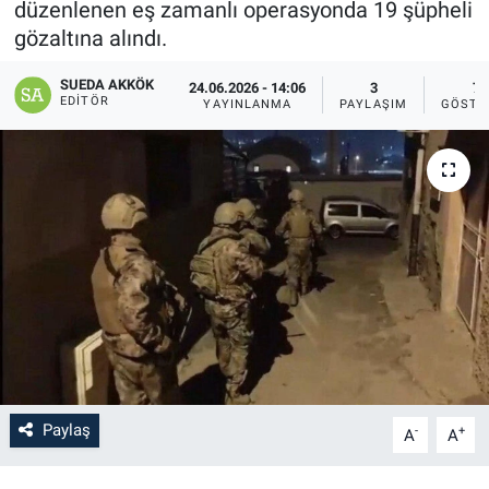
düzenlenen eş zamanlı operasyonda 19 şüpheli
gözaltına alındı.
SAĞLIK
SUEDA AKKÖK
24.06.2026 - 14:06
3
7
YAŞAM
EDITÖR
YAYINLANMA
PAYLAŞIM
GÖSTE
EĞİTİM
ASAYİŞ
MAGAZİN
KÜLTÜR-SANAT
ÇEVRE
Paylaş
-
+
A
A