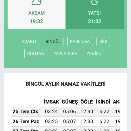
AKŞAM
YATSI
19:32
21:02
ADAKLI
BİNGÖL
KARLIOVA
KİGI
SOLHAN
YAYLADERE
YEDİSU
BİNGÖL AYLIK NAMAZ VAKITLERI
İMSAK
GÜNEŞ
ÖĞLE
İKINDI
AKŞAM
25 Tem Cts
03:24
05:06
12:30
16:22
19:43
26 Tem Paz
03:25
05:07
12:30
16:22
19:43