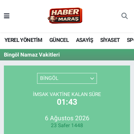
YEREL YÖNETİM
Nöbetçi Eczaneler
GÜNCEL
Hava Durumu
YEREL YÖNETİM
GÜNCEL
ASAYİŞ
SİYASET
SP
BİLİM VE TEKNOLOJİ
Trafik Durumu
Bingöl Namaz Vakitleri
KADIN AİLE
Süper Lig Puan Durumu ve Fikstür
BİNGÖL
SPOR
Tüm Manşetler
İMSAK VAKTINE KALAN SÜRE
DÜNYA
Son Dakika Haberleri
01:43
EKONOMİ
Haber Arşivi
6 Ağustos 2026
23 Safer 1448
SİYASET