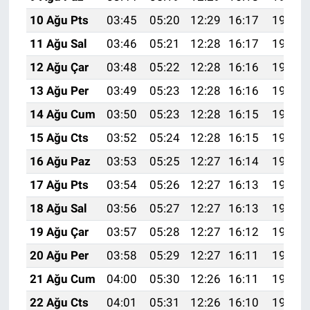
10 Ağu Pts
03:45
05:20
12:29
16:17
19:27
11 Ağu Sal
03:46
05:21
12:28
16:17
19:26
12 Ağu Çar
03:48
05:22
12:28
16:16
19:25
13 Ağu Per
03:49
05:23
12:28
16:16
19:24
14 Ağu Cum
03:50
05:23
12:28
16:15
19:22
15 Ağu Cts
03:52
05:24
12:28
16:15
19:21
16 Ağu Paz
03:53
05:25
12:27
16:14
19:20
17 Ağu Pts
03:54
05:26
12:27
16:13
19:18
18 Ağu Sal
03:56
05:27
12:27
16:13
19:17
19 Ağu Çar
03:57
05:28
12:27
16:12
19:16
20 Ağu Per
03:58
05:29
12:27
16:11
19:14
21 Ağu Cum
04:00
05:30
12:26
16:11
19:13
22 Ağu Cts
04:01
05:31
12:26
16:10
19:11