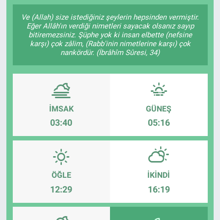
SAĞLIK
Ve (Allah) size istediğiniz şeylerin hepsinden vermiştir.
Eğer Allâh'ın verdiği nimetleri sayacak olsanız sayıp
bitiremezsiniz. Şüphe yok ki insan elbette (nefsine
YAŞAM
karşı) çok zâlim, (Rabb'inin nimetlerine karşı) çok
nankördür. (İbrâhîm Sûresi, 34)
EĞİTİM
ASAYİŞ
İMSAK
GÜNEŞ
MAGAZİN
03:40
05:16
KÜLTÜR-SANAT
ÇEVRE
ÖĞLE
İKINDI
12:29
16:19