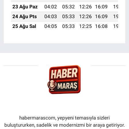
23 Ağu Paz
04:02
05:32
12:26
16:09
19:10
24 Ağu Pts
04:03
05:33
12:26
16:09
19:09
25 Ağu Sal
04:05
05:33
12:25
16:08
19:07
habermarascom, yepyeni temasıyla sizleri
buluştururken, sadelik ve modernizmi bir araya getiriyor.