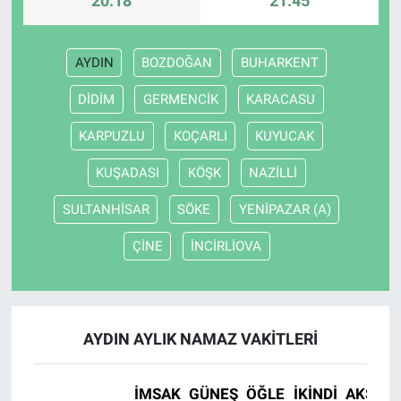
20:18
21:45
AYDIN
BOZDOĞAN
BUHARKENT
DİDİM
GERMENCİK
KARACASU
KARPUZLU
KOÇARLI
KUYUCAK
KUŞADASI
KÖŞK
NAZİLLİ
SULTANHİSAR
SÖKE
YENİPAZAR (A)
ÇİNE
İNCİRLİOVA
AYDIN AYLIK NAMAZ VAKITLERI
İMSAK
GÜNEŞ
ÖĞLE
İKINDI
AKŞAM