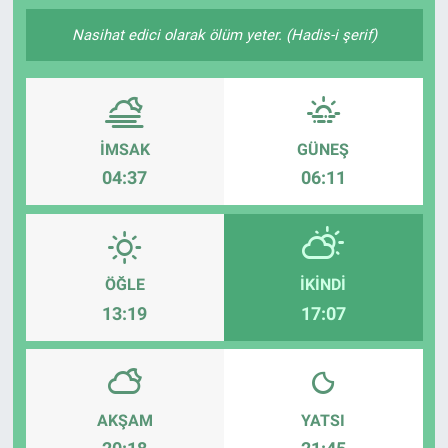
SAĞLIK
Nasihat edici olarak ölüm yeter. (Hadis-i şerif)
YAŞAM
EĞİTİM
İMSAK
GÜNEŞ
04:37
06:11
ASAYİŞ
MAGAZİN
ÖĞLE
İKINDI
KÜLTÜR-SANAT
13:19
17:07
ÇEVRE
AKŞAM
YATSI