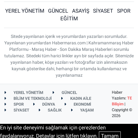
YEREL YÖNETİM
GÜNCEL
ASAYİŞ
SİYASET
SPOR
EĞİTİM
Sitede yayınlanan içerik ve yorumlardan yazarları sorumludur.
Yayınlanan yorumlardan Habermaras.com | Kahramanmaraş Haber
Platformu - Maraş Haber - Son Dakika Maraş Haberleri sorumlu
tutulamaz. Sitedeki tüm harici linkler ayrı bir sayfada açılır. Sitemizde
yayınlanan haber, köşe yazıları ve fotoğraflar izin alınmaksızın
kaynak gösterilse dahi, herhangi bir ortamda kullanılamaz ve
yayınlanamaz
Haber
YEREL YÖNETİM
GÜNCEL
Yazılımı:
TE
BİLİM VE TEKNOLOJİ
KADIN AİLE
Bilişim
|
SPOR
DÜNYA
EKONOMİ
Copyright ©
SİYASET
SAĞLIK
YAŞAM
2026
En iyi site deneyimi sağlamak için çerezlerden
faydalanıyoruz. Detaylar için lütfen tıklayın.
Tamam