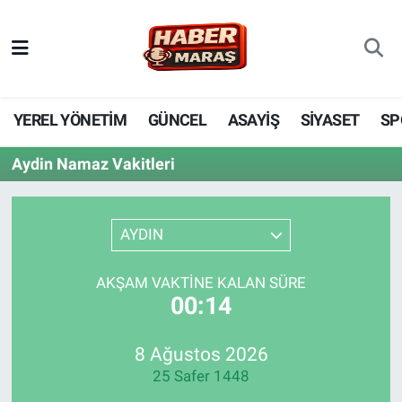
YEREL YÖNETİM
Nöbetçi Eczaneler
GÜNCEL
Hava Durumu
YEREL YÖNETİM
GÜNCEL
ASAYİŞ
SİYASET
SP
BİLİM VE TEKNOLOJİ
Trafik Durumu
Aydin Namaz Vakitleri
KADIN AİLE
Süper Lig Puan Durumu ve Fikstür
AYDIN
SPOR
Tüm Manşetler
AKŞAM VAKTINE KALAN SÜRE
DÜNYA
Son Dakika Haberleri
00:14
EKONOMİ
Haber Arşivi
8 Ağustos 2026
25 Safer 1448
SİYASET