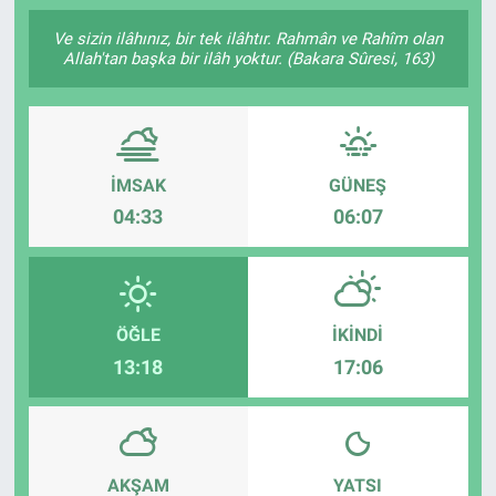
SAĞLIK
Ve sizin ilâhınız, bir tek ilâhtır. Rahmân ve Rahîm olan
Allah'tan başka bir ilâh yoktur. (Bakara Sûresi, 163)
YAŞAM
EĞİTİM
İMSAK
GÜNEŞ
ASAYİŞ
04:33
06:07
MAGAZİN
KÜLTÜR-SANAT
ÖĞLE
İKINDI
13:18
17:06
ÇEVRE
AKŞAM
YATSI