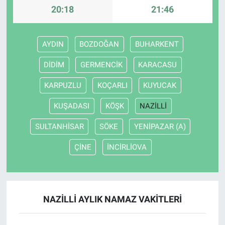
20:18
21:46
AYDIN
BOZDOĞAN
BUHARKENT
DİDİM
GERMENCİK
KARACASU
KARPUZLU
KOÇARLI
KUYUCAK
KUŞADASI
KÖŞK
NAZİLLİ
SULTANHİSAR
SÖKE
YENİPAZAR (A)
ÇİNE
İNCİRLİOVA
NAZİLLİ AYLIK NAMAZ VAKITLERI