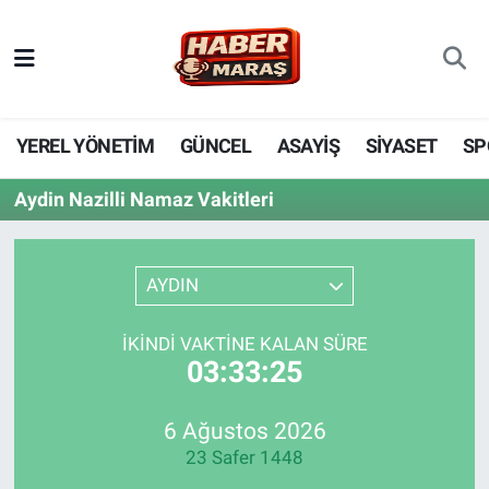
YEREL YÖNETİM
Nöbetçi Eczaneler
GÜNCEL
Hava Durumu
YEREL YÖNETİM
GÜNCEL
ASAYİŞ
SİYASET
SP
BİLİM VE TEKNOLOJİ
Trafik Durumu
Aydin Nazilli Namaz Vakitleri
KADIN AİLE
Süper Lig Puan Durumu ve Fikstür
AYDIN
SPOR
Tüm Manşetler
İKINDI VAKTINE KALAN SÜRE
DÜNYA
Son Dakika Haberleri
03:33:25
EKONOMİ
Haber Arşivi
6 Ağustos 2026
23 Safer 1448
SİYASET