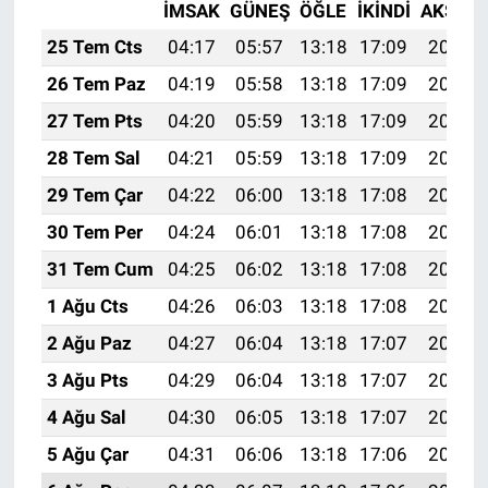
İMSAK
GÜNEŞ
ÖĞLE
İKINDI
AKŞAM
25 Tem Cts
04:17
05:57
13:18
17:09
20:30
26 Tem Paz
04:19
05:58
13:18
17:09
20:29
27 Tem Pts
04:20
05:59
13:18
17:09
20:28
28 Tem Sal
04:21
05:59
13:18
17:09
20:27
29 Tem Çar
04:22
06:00
13:18
17:08
20:26
30 Tem Per
04:24
06:01
13:18
17:08
20:25
31 Tem Cum
04:25
06:02
13:18
17:08
20:25
1 Ağu Cts
04:26
06:03
13:18
17:08
20:24
2 Ağu Paz
04:27
06:04
13:18
17:07
20:23
3 Ağu Pts
04:29
06:04
13:18
17:07
20:22
4 Ağu Sal
04:30
06:05
13:18
17:07
20:21
5 Ağu Çar
04:31
06:06
13:18
17:06
20:20