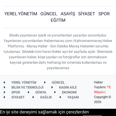
YEREL YÖNETİM
GÜNCEL
ASAYİŞ
SİYASET
SPOR
EĞİTİM
Sitede yayınlanan içerik ve yorumlardan yazarları sorumludur.
Yayınlanan yorumlardan Habermaras.com | Kahramanmaraş Haber
Platformu - Maraş Haber - Son Dakika Maraş Haberleri sorumlu
tutulamaz. Sitedeki tüm harici linkler ayrı bir sayfada açılır. Sitemizde
yayınlanan haber, köşe yazıları ve fotoğraflar izin alınmaksızın
kaynak gösterilse dahi, herhangi bir ortamda kullanılamaz ve
yayınlanamaz
Haber
YEREL YÖNETİM
GÜNCEL
Yazılımı:
TE
BİLİM VE TEKNOLOJİ
KADIN AİLE
Bilişim
|
SPOR
DÜNYA
EKONOMİ
Copyright ©
SİYASET
SAĞLIK
YAŞAM
2026
En iyi site deneyimi sağlamak için çerezlerden