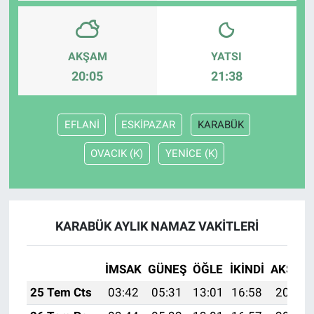
AKŞAM
YATSI
20:05
21:38
EFLANİ
ESKİPAZAR
KARABÜK
OVACIK (K)
YENİCE (K)
KARABÜK AYLIK NAMAZ VAKITLERI
İMSAK
GÜNEŞ
ÖĞLE
İKINDI
AKŞAM
25 Tem Cts
03:42
05:31
13:01
16:58
20:21