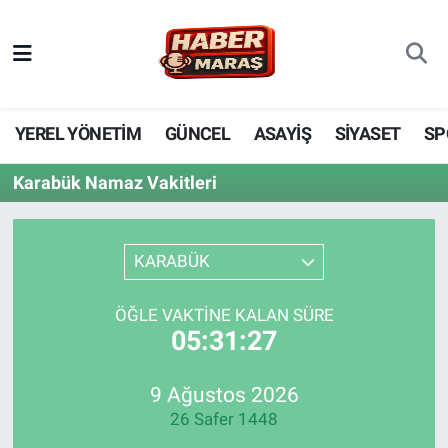
YEREL YÖNETİM
Nöbetçi Eczaneler
GÜNCEL
Hava Durumu
YEREL YÖNETİM
GÜNCEL
ASAYİŞ
SİYASET
SP
BİLİM VE TEKNOLOJİ
Trafik Durumu
Karabük Namaz Vakitleri
KADIN AİLE
Süper Lig Puan Durumu ve Fikstür
KARABÜK
SPOR
Tüm Manşetler
ÖĞLE VAKTINE KALAN SÜRE
DÜNYA
Son Dakika Haberleri
05:31:27
EKONOMİ
Haber Arşivi
9 Ağustos 2026
26 Safer 1448
SİYASET