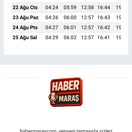
22 Ağu Cts
04:24
05:59
12:58
16:44
19:47
23 Ağu Paz
04:26
06:00
12:57
16:43
19:45
24 Ağu Pts
04:27
06:01
12:57
16:42
19:43
25 Ağu Sal
04:29
06:02
12:57
16:41
19:42
habermarascom, yepyeni temasıyla sizleri