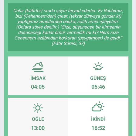
SAĞLIK
Onlar (kâfirler) orada şöyle feryad ederler: Ey Rabbimiz,
bizi (Cehennem'den) çıkar, (tekrar dünyaya gönder ki)
yaptığımız amellerden başka; sâlih amel işleyelim.
YAŞAM
(Onlara şöyle denilir:) "Size, düşünecek bir kimsenin
düşüneceği kadar ömür vermedik mi ki? Hem size
Cehennem azâbından korkutan (peygamber) de geldi."
EĞİTİM
(Fâtır Sûresi, 37)
ASAYİŞ
MAGAZİN
İMSAK
GÜNEŞ
04:05
05:46
KÜLTÜR-SANAT
ÇEVRE
ÖĞLE
İKINDI
13:00
16:52