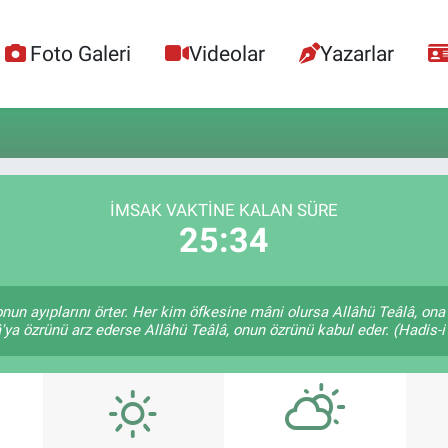
Foto Galeri
Videolar
Yazarlar
İMSAK VAKTINE KALAN SÜRE
25:34
 onun ayıplarını örter. Her kim öfkesine mâni olursa Allâhü Teâlâ, o
'ya özrünü arz ederse Allâhü Teâlâ, onun özrünü kabul eder. (Hadis-i 