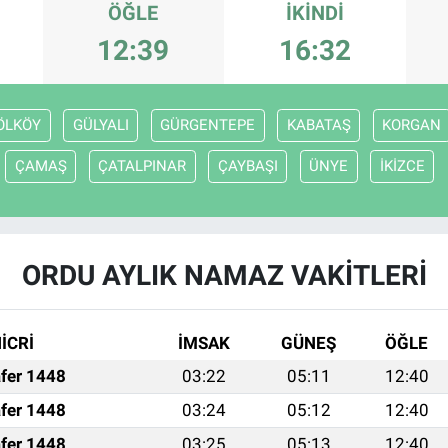
ÖĞLE
İKINDI
12:39
16:32
ÖLKÖY
GÜLYALI
GÜRGENTEPE
KABATAŞ
KORGAN
ÇAMAŞ
ÇATALPINAR
ÇAYBAŞI
ÜNYE
İKİZCE
ORDU AYLIK NAMAZ VAKITLERI
İCRİ
İMSAK
GÜNEŞ
ÖĞLE
fer 1448
03:22
05:11
12:40
fer 1448
03:24
05:12
12:40
fer 1448
03:25
05:13
12:40