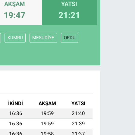
AKŞAM
YATSI
19:47
21:21
KUMRU
MESUDİYE
ORDU
İKINDI
AKŞAM
YATSI
16:36
19:59
21:40
16:36
19:59
21:39
16:36
19:58
21:37