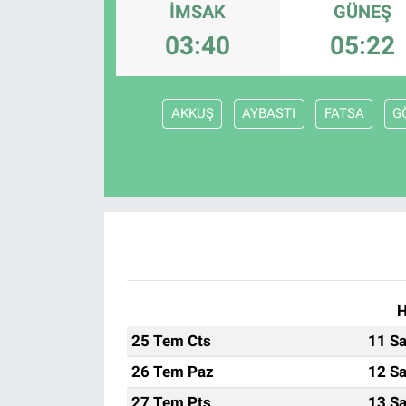
İMSAK
GÜNEŞ
SAĞLIK
03:40
05:22
YAŞAM
AKKUŞ
AYBASTI
FATSA
G
EĞİTİM
ASAYİŞ
MAGAZİN
KÜLTÜR-SANAT
ÇEVRE
H
25 Tem Cts
11 Sa
26 Tem Paz
12 Sa
27 Tem Pts
13 Sa