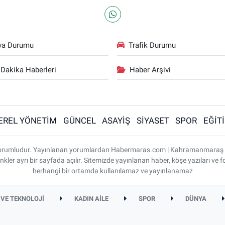
va Durumu
Trafik Durumu
Dakika Haberleri
Haber Arşivi
EREL YÖNETİM
GÜNCEL
ASAYİŞ
SİYASET
SPOR
EĞİT
ı sorumludur. Yayınlanan yorumlardan Habermaras.com | Kahramanmaraş
nkler ayrı bir sayfada açılır. Sitemizde yayınlanan haber, köşe yazıları ve f
herhangi bir ortamda kullanılamaz ve yayınlanamaz
 VE TEKNOLOJİ
KADIN AİLE
SPOR
DÜNYA