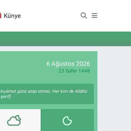
Künye
6 Ağustos 2026
23 Safer 1448
na kıyâmet günü azap etmez. Her kim de Allâhü
şerif)