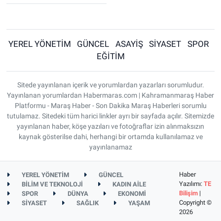
YEREL YÖNETİM
GÜNCEL
ASAYİŞ
SİYASET
SPOR
EĞİTİM
Sitede yayınlanan içerik ve yorumlardan yazarları sorumludur.
Yayınlanan yorumlardan Habermaras.com | Kahramanmaraş Haber
Platformu - Maraş Haber - Son Dakika Maraş Haberleri sorumlu
tutulamaz. Sitedeki tüm harici linkler ayrı bir sayfada açılır. Sitemizde
yayınlanan haber, köşe yazıları ve fotoğraflar izin alınmaksızın
kaynak gösterilse dahi, herhangi bir ortamda kullanılamaz ve
yayınlanamaz
Haber
YEREL YÖNETİM
GÜNCEL
Yazılımı:
TE
BİLİM VE TEKNOLOJİ
KADIN AİLE
Bilişim
|
SPOR
DÜNYA
EKONOMİ
Copyright ©
SİYASET
SAĞLIK
YAŞAM
2026