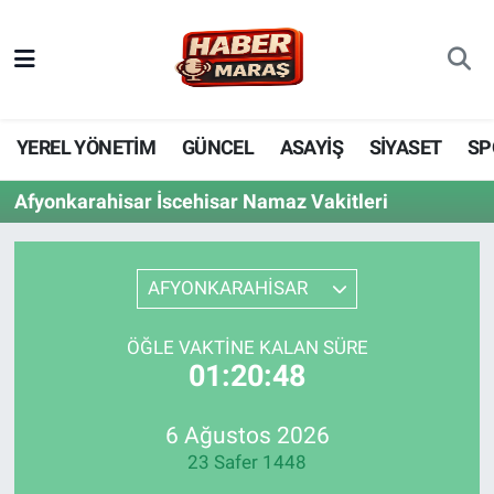
YEREL YÖNETİM
Nöbetçi Eczaneler
GÜNCEL
Hava Durumu
YEREL YÖNETİM
GÜNCEL
ASAYİŞ
SİYASET
SP
BİLİM VE TEKNOLOJİ
Trafik Durumu
Afyonkarahisar İscehisar Namaz Vakitleri
KADIN AİLE
Süper Lig Puan Durumu ve Fikstür
AFYONKARAHİSAR
SPOR
Tüm Manşetler
ÖĞLE VAKTINE KALAN SÜRE
DÜNYA
Son Dakika Haberleri
01:20:48
EKONOMİ
Haber Arşivi
6 Ağustos 2026
23 Safer 1448
SİYASET