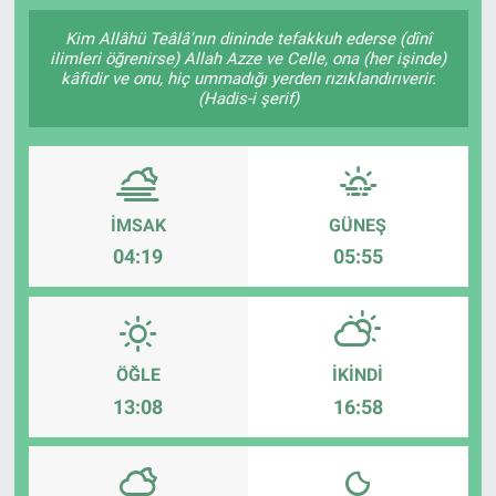
SAĞLIK
Kim Allâhü Teâlâ'nın dininde tefakkuh ederse (dînî
ilimleri öğrenirse) Allah Azze ve Celle, ona (her işinde)
kâfidir ve onu, hiç ummadığı yerden rızıklandırıverir.
YAŞAM
(Hadis-i şerif)
EĞİTİM
ASAYİŞ
İMSAK
GÜNEŞ
04:19
05:55
MAGAZİN
KÜLTÜR-SANAT
ÖĞLE
İKINDI
ÇEVRE
13:08
16:58