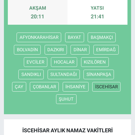
AKŞAM
YATSI
20:11
21:41
AFYONKARAHİSAR
BAYAT
BAŞMAKÇI
BOLVADİN
DAZKIRI
DİNAR
EMİRDAĞ
EVCİLER
HOCALAR
KIZILÖREN
SANDIKLI
SULTANDAĞI
SİNANPAŞA
ÇAY
ÇOBANLAR
İHSANİYE
İSCEHİSAR
ŞUHUT
İSCEHİSAR AYLIK NAMAZ VAKITLERI