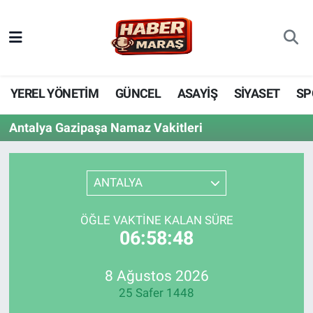
YEREL YÖNETİM
Nöbetçi Eczaneler
GÜNCEL
Hava Durumu
YEREL YÖNETİM
GÜNCEL
ASAYİŞ
SİYASET
SP
BİLİM VE TEKNOLOJİ
Trafik Durumu
Antalya Gazipaşa Namaz Vakitleri
KADIN AİLE
Süper Lig Puan Durumu ve Fikstür
ANTALYA
SPOR
Tüm Manşetler
ÖĞLE VAKTINE KALAN SÜRE
DÜNYA
Son Dakika Haberleri
06:58:48
EKONOMİ
Haber Arşivi
8 Ağustos 2026
25 Safer 1448
SİYASET