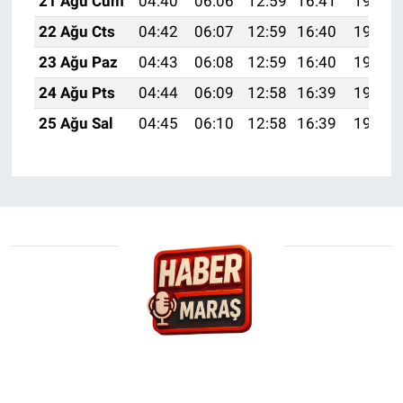
21 Ağu Cum
04:40
06:06
12:59
16:41
19:42
22 Ağu Cts
04:42
06:07
12:59
16:40
19:40
23 Ağu Paz
04:43
06:08
12:59
16:40
19:39
24 Ağu Pts
04:44
06:09
12:58
16:39
19:38
25 Ağu Sal
04:45
06:10
12:58
16:39
19:37