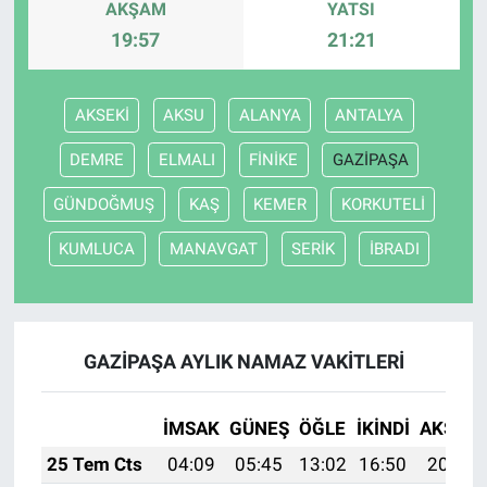
AKŞAM
YATSI
19:57
21:21
AKSEKİ
AKSU
ALANYA
ANTALYA
DEMRE
ELMALI
FİNİKE
GAZİPAŞA
GÜNDOĞMUŞ
KAŞ
KEMER
KORKUTELİ
KUMLUCA
MANAVGAT
SERİK
İBRADI
GAZİPAŞA AYLIK NAMAZ VAKITLERI
İMSAK
GÜNEŞ
ÖĞLE
İKINDI
AKŞAM
25 Tem Cts
04:09
05:45
13:02
16:50
20:10