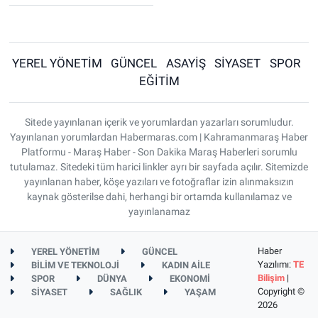
YEREL YÖNETİM
GÜNCEL
ASAYİŞ
SİYASET
SPOR
EĞİTİM
Sitede yayınlanan içerik ve yorumlardan yazarları sorumludur.
Yayınlanan yorumlardan Habermaras.com | Kahramanmaraş Haber
Platformu - Maraş Haber - Son Dakika Maraş Haberleri sorumlu
tutulamaz. Sitedeki tüm harici linkler ayrı bir sayfada açılır. Sitemizde
yayınlanan haber, köşe yazıları ve fotoğraflar izin alınmaksızın
kaynak gösterilse dahi, herhangi bir ortamda kullanılamaz ve
yayınlanamaz
Haber
YEREL YÖNETİM
GÜNCEL
Yazılımı:
TE
BİLİM VE TEKNOLOJİ
KADIN AİLE
Bilişim
|
SPOR
DÜNYA
EKONOMİ
Copyright ©
SİYASET
SAĞLIK
YAŞAM
2026