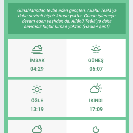
SAĞLIK
Günahlarından tevbe eden gençten, Allâhü Teâlâ'ya
daha sevimli hiçbir kimse yoktur. Günah işlemeye
devam eden yaşlıdan da, Allâhü Teâlâ'ya daha
YAŞAM
sevimsiz hiçbir kimse yoktur. (Hadis-i şerif)
EĞİTİM
ASAYİŞ
İMSAK
GÜNEŞ
04:29
06:07
MAGAZİN
KÜLTÜR-SANAT
ÖĞLE
İKINDI
ÇEVRE
13:19
17:09