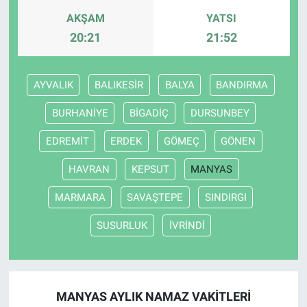
AKŞAM
YATSI
20:21
21:52
AYVALIK
BALIKESİR
BALYA
BANDIRMA
BURHANİYE
BİGADİÇ
DURSUNBEY
EDREMİT
ERDEK
GÖMEÇ
GÖNEN
HAVRAN
KEPSUT
MANYAS
MARMARA
SAVAŞTEPE
SINDIRGI
SUSURLUK
İVRİNDİ
MANYAS AYLIK NAMAZ VAKITLERI