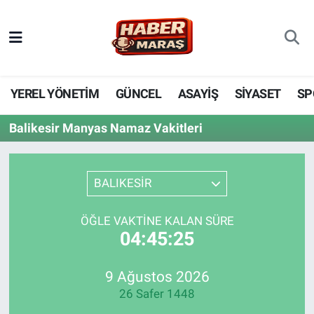
YEREL YÖNETİM
Nöbetçi Eczaneler
GÜNCEL
Hava Durumu
YEREL YÖNETİM
GÜNCEL
ASAYİŞ
SİYASET
SP
BİLİM VE TEKNOLOJİ
Trafik Durumu
Balikesir Manyas Namaz Vakitleri
KADIN AİLE
Süper Lig Puan Durumu ve Fikstür
BALIKESİR
SPOR
Tüm Manşetler
ÖĞLE VAKTINE KALAN SÜRE
DÜNYA
Son Dakika Haberleri
04:45:25
EKONOMİ
Haber Arşivi
9 Ağustos 2026
26 Safer 1448
SİYASET