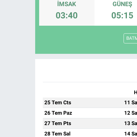
İMSAK
GÜNEŞ
SAĞLIK
03:40
05:15
YAŞAM
BAT
EĞİTİM
ASAYİŞ
MAGAZİN
KÜLTÜR-SANAT
H
25 Tem Cts
11 Sa
ÇEVRE
26 Tem Paz
12 Sa
27 Tem Pts
13 Sa
28 Tem Sal
14 Sa