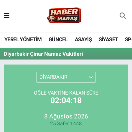
YEREL YÖNETİM
Nöbetçi Eczaneler
GÜNCEL
Hava Durumu
YEREL YÖNETİM
GÜNCEL
ASAYİŞ
SİYASET
SP
BİLİM VE TEKNOLOJİ
Trafik Durumu
Diyarbakir Çinar Namaz Vakitleri
KADIN AİLE
Süper Lig Puan Durumu ve Fikstür
DİYARBAKIR
SPOR
Tüm Manşetler
ÖĞLE VAKTINE KALAN SÜRE
DÜNYA
Son Dakika Haberleri
02:04:18
EKONOMİ
Haber Arşivi
8 Ağustos 2026
25 Safer 1448
SİYASET