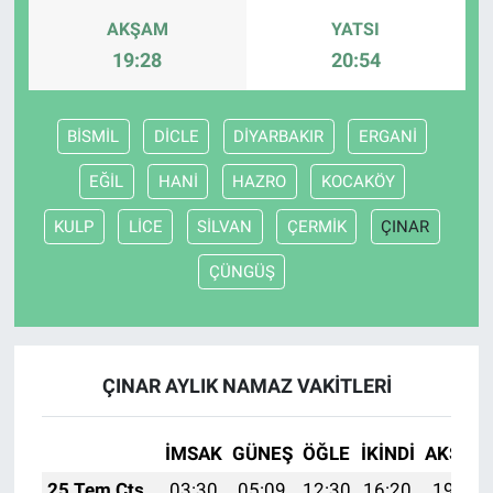
AKŞAM
YATSI
19:28
20:54
BİSMİL
DİCLE
DİYARBAKIR
ERGANİ
EĞİL
HANİ
HAZRO
KOCAKÖY
KULP
LİCE
SİLVAN
ÇERMİK
ÇINAR
ÇÜNGÜŞ
ÇINAR AYLIK NAMAZ VAKITLERI
İMSAK
GÜNEŞ
ÖĞLE
İKINDI
AKŞAM
25 Tem Cts
03:30
05:09
12:30
16:20
19:41