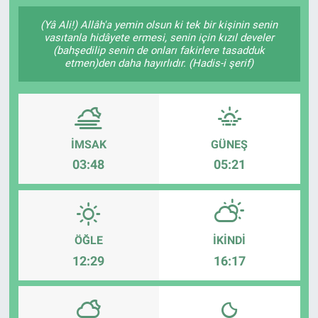
SAĞLIK
(Yâ Ali!) Allâh'a yemin olsun ki tek bir kişinin senin
vasıtanla hidâyete ermesi, senin için kızıl develer
(bahşedilip senin de onları fakirlere tasadduk
YAŞAM
etmen)den daha hayırlıdır. (Hadis-i şerif)
EĞİTİM
ASAYİŞ
İMSAK
GÜNEŞ
03:48
05:21
MAGAZİN
KÜLTÜR-SANAT
ÖĞLE
İKINDI
ÇEVRE
12:29
16:17