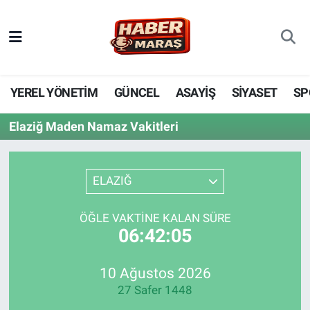
YEREL YÖNETİM
Nöbetçi Eczaneler
GÜNCEL
Hava Durumu
YEREL YÖNETİM
GÜNCEL
ASAYİŞ
SİYASET
SP
BİLİM VE TEKNOLOJİ
Trafik Durumu
Elaziğ Maden Namaz Vakitleri
KADIN AİLE
Süper Lig Puan Durumu ve Fikstür
ELAZIĞ
SPOR
Tüm Manşetler
ÖĞLE VAKTINE KALAN SÜRE
DÜNYA
Son Dakika Haberleri
06:42:05
EKONOMİ
Haber Arşivi
10 Ağustos 2026
27 Safer 1448
SİYASET