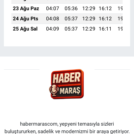
23 Ağu Paz
04:07
05:36
12:29
16:12
19:13
24 Ağu Pts
04:08
05:37
12:29
16:12
19:11
25 Ağu Sal
04:09
05:37
12:29
16:11
19:10
habermarascom, yepyeni temasıyla sizleri
buluştururken, sadelik ve modernizmi bir araya getiriyor.