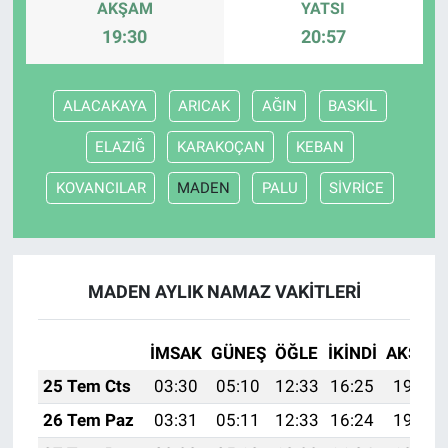
AKŞAM
YATSI
19:30
20:57
ALACAKAYA
ARICAK
AĞIN
BASKİL
ELAZIĞ
KARAKOÇAN
KEBAN
KOVANCILAR
MADEN
PALU
SİVRİCE
MADEN AYLIK NAMAZ VAKITLERI
İMSAK
GÜNEŞ
ÖĞLE
İKINDI
AKŞAM
25 Tem Cts
03:30
05:10
12:33
16:25
19:46
26 Tem Paz
03:31
05:11
12:33
16:24
19:45