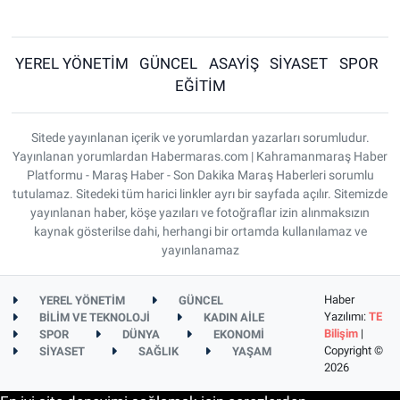
YEREL YÖNETİM
GÜNCEL
ASAYİŞ
SİYASET
SPOR
EĞİTİM
Sitede yayınlanan içerik ve yorumlardan yazarları sorumludur.
Yayınlanan yorumlardan Habermaras.com | Kahramanmaraş Haber
Platformu - Maraş Haber - Son Dakika Maraş Haberleri sorumlu
tutulamaz. Sitedeki tüm harici linkler ayrı bir sayfada açılır. Sitemizde
yayınlanan haber, köşe yazıları ve fotoğraflar izin alınmaksızın
kaynak gösterilse dahi, herhangi bir ortamda kullanılamaz ve
yayınlanamaz
Haber
YEREL YÖNETİM
GÜNCEL
Yazılımı:
TE
BİLİM VE TEKNOLOJİ
KADIN AİLE
Bilişim
|
SPOR
DÜNYA
EKONOMİ
Copyright ©
SİYASET
SAĞLIK
YAŞAM
2026