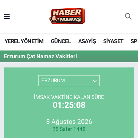
YEREL YÖNETİM
Nöbetçi Eczaneler
GÜNCEL
Hava Durumu
YEREL YÖNETİM
GÜNCEL
ASAYİŞ
SİYASET
SP
BİLİM VE TEKNOLOJİ
Trafik Durumu
Erzurum Çat Namaz Vakitleri
KADIN AİLE
Süper Lig Puan Durumu ve Fikstür
ERZURUM
SPOR
Tüm Manşetler
İMSAK VAKTINE KALAN SÜRE
DÜNYA
Son Dakika Haberleri
01:25:08
EKONOMİ
Haber Arşivi
8 Ağustos 2026
25 Safer 1448
SİYASET