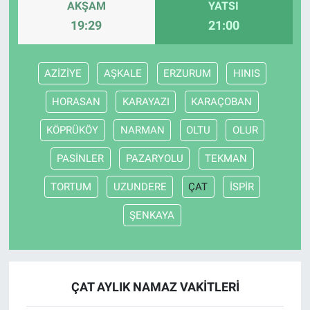
AKŞAM
YATSI
19:29
21:00
AZİZİYE
AŞKALE
ERZURUM
HINIS
HORASAN
KARAYAZI
KARAÇOBAN
KÖPRÜKÖY
NARMAN
OLTU
OLUR
PASİNLER
PAZARYOLU
TEKMAN
TORTUM
UZUNDERE
ÇAT
İSPİR
ŞENKAYA
ÇAT AYLIK NAMAZ VAKITLERI