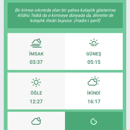
SAĞLIK
Bir kimse sıkıntıda olan bir şahsa kolaylık gösterirse
Allâhü Teâlâ da o kimseye dünyada da, âhirette de
kolaylık ihsân buyurur. (Hadis-i şerif)
YAŞAM
EĞİTİM
İMSAK
GÜNEŞ
ASAYİŞ
03:37
05:15
MAGAZİN
KÜLTÜR-SANAT
ÖĞLE
İKINDI
ÇEVRE
12:27
16:17