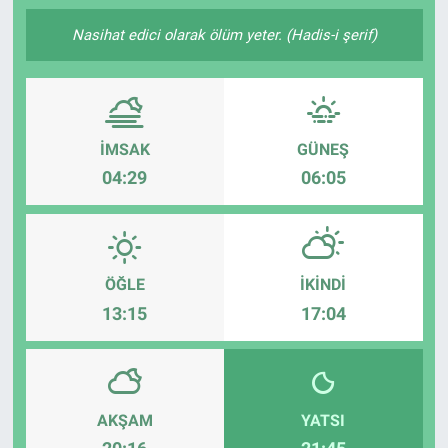
SAĞLIK
Nasihat edici olarak ölüm yeter. (Hadis-i şerif)
YAŞAM
EĞİTİM
İMSAK
GÜNEŞ
04:29
06:05
ASAYİŞ
MAGAZİN
ÖĞLE
İKINDI
KÜLTÜR-SANAT
13:15
17:04
ÇEVRE
AKŞAM
YATSI