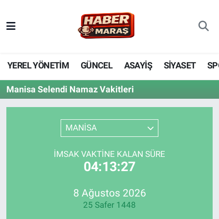
YEREL YÖNETİM
Nöbetçi Eczaneler
GÜNCEL
Hava Durumu
YEREL YÖNETİM
GÜNCEL
ASAYİŞ
SİYASET
SP
BİLİM VE TEKNOLOJİ
Trafik Durumu
Manisa Selendi Namaz Vakitleri
KADIN AİLE
Süper Lig Puan Durumu ve Fikstür
MANİSA
SPOR
Tüm Manşetler
İMSAK VAKTINE KALAN SÜRE
DÜNYA
Son Dakika Haberleri
04:13:27
EKONOMİ
Haber Arşivi
8 Ağustos 2026
25 Safer 1448
SİYASET