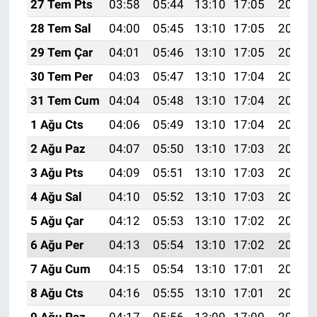
27 Tem Pts
03:58
05:44
13:10
17:05
20:27
28 Tem Sal
04:00
05:45
13:10
17:05
20:26
29 Tem Çar
04:01
05:46
13:10
17:05
20:25
30 Tem Per
04:03
05:47
13:10
17:04
20:24
31 Tem Cum
04:04
05:48
13:10
17:04
20:23
1 Ağu Cts
04:06
05:49
13:10
17:04
20:22
2 Ağu Paz
04:07
05:50
13:10
17:03
20:21
3 Ağu Pts
04:09
05:51
13:10
17:03
20:20
4 Ağu Sal
04:10
05:52
13:10
17:03
20:18
5 Ağu Çar
04:12
05:53
13:10
17:02
20:17
6 Ağu Per
04:13
05:54
13:10
17:02
20:16
7 Ağu Cum
04:15
05:54
13:10
17:01
20:15
8 Ağu Cts
04:16
05:55
13:10
17:01
20:14
9 Ağu Paz
04:17
05:56
13:09
17:00
20:13