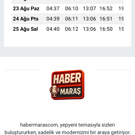
23 Ağu Paz
04:37
06:10
13:07
16:52
19:53
24 Ağu Pts
04:39
06:11
13:06
16:51
19:52
25 Ağu Sal
04:40
06:12
13:06
16:50
19:50
habermarascom, yepyeni temasıyla sizleri
buluştururken, sadelik ve modernizmi bir araya getiriyor.