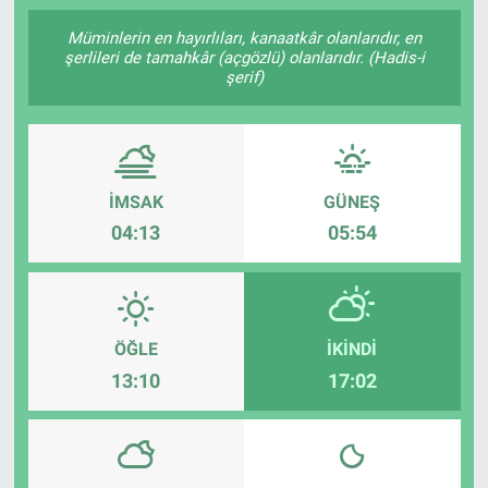
SAĞLIK
Müminlerin en hayırlıları, kanaatkâr olanlarıdır, en
şerlileri de tamahkâr (açgözlü) olanlarıdır. (Hadis-i
şerif)
YAŞAM
EĞİTİM
İMSAK
GÜNEŞ
ASAYİŞ
04:13
05:54
MAGAZİN
KÜLTÜR-SANAT
ÖĞLE
İKINDI
ÇEVRE
13:10
17:02