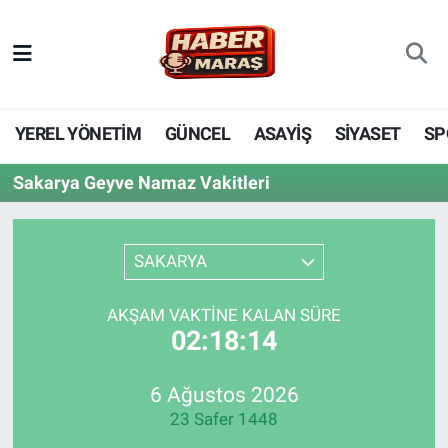
YEREL YÖNETİM
Nöbetçi Eczaneler
GÜNCEL
Hava Durumu
YEREL YÖNETİM
GÜNCEL
ASAYİŞ
SİYASET
SP
BİLİM VE TEKNOLOJİ
Trafik Durumu
Sakarya Geyve Namaz Vakitleri
KADIN AİLE
Süper Lig Puan Durumu ve Fikstür
SAKARYA
SPOR
Tüm Manşetler
AKŞAM VAKTINE KALAN SÜRE
DÜNYA
Son Dakika Haberleri
02:18:14
EKONOMİ
Haber Arşivi
6 Ağustos 2026
23 Safer 1448
SİYASET