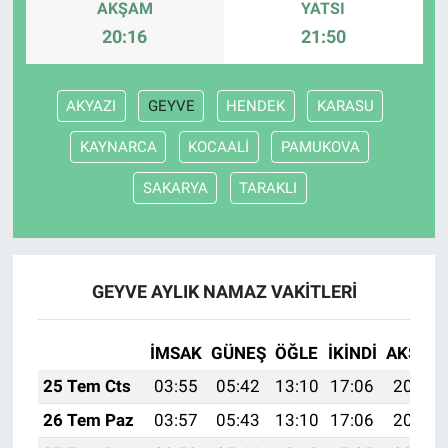
AKŞAM
YATSI
20:16
21:50
AKYAZI
GEYVE
HENDEK
KARASU
KAYNARCA
KOCAALİ
PAMUKOVA
SAKARYA
TARAKLI
GEYVE AYLIK NAMAZ VAKITLERI
İMSAK
GÜNEŞ
ÖĞLE
İKINDI
AKŞAM
25 Tem Cts
03:55
05:42
13:10
17:06
20:29
26 Tem Paz
03:57
05:43
13:10
17:06
20:28