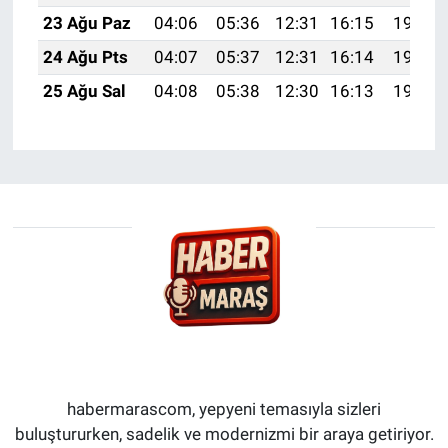
23 Ağu Paz
04:06
05:36
12:31
16:15
19:16
24 Ağu Pts
04:07
05:37
12:31
16:14
19:14
25 Ağu Sal
04:08
05:38
12:30
16:13
19:13
habermarascom, yepyeni temasıyla sizleri
buluştururken, sadelik ve modernizmi bir araya getiriyor.