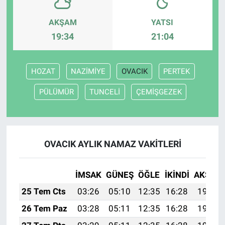
AKŞAM
YATSI
19:34
21:04
HOZAT
NAZİMİYE
OVACIK
PERTEK
PÜLÜMÜR
TUNCELİ
ÇEMİŞGEZEK
OVACIK AYLIK NAMAZ VAKITLERI
İMSAK
GÜNEŞ
ÖĞLE
İKINDI
AKŞAM
25 Tem Cts
03:26
05:10
12:35
16:28
19:50
26 Tem Paz
03:28
05:11
12:35
16:28
19:49