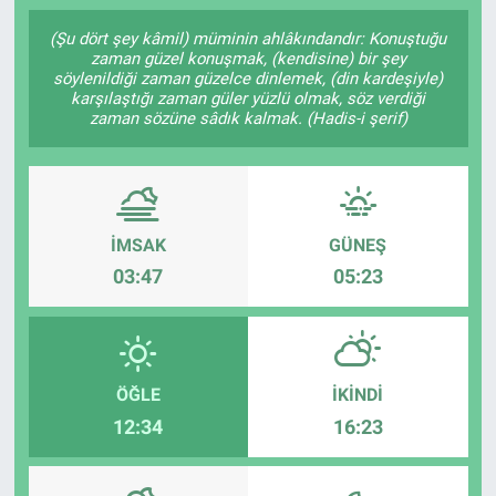
SAĞLIK
(Şu dört şey kâmil) müminin ahlâkındandır: Konuştuğu
zaman güzel konuşmak, (kendisine) bir şey
söylenildiği zaman güzelce dinlemek, (din kardeşiyle)
YAŞAM
karşılaştığı zaman güler yüzlü olmak, söz verdiği
zaman sözüne sâdık kalmak. (Hadis-i şerif)
EĞİTİM
ASAYİŞ
İMSAK
GÜNEŞ
MAGAZİN
03:47
05:23
KÜLTÜR-SANAT
ÇEVRE
ÖĞLE
İKINDI
12:34
16:23