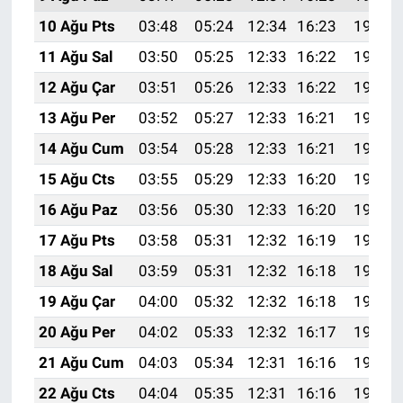
10 Ağu Pts
03:48
05:24
12:34
16:23
19:33
11 Ağu Sal
03:50
05:25
12:33
16:22
19:32
12 Ağu Çar
03:51
05:26
12:33
16:22
19:31
13 Ağu Per
03:52
05:27
12:33
16:21
19:30
14 Ağu Cum
03:54
05:28
12:33
16:21
19:28
15 Ağu Cts
03:55
05:29
12:33
16:20
19:27
16 Ağu Paz
03:56
05:30
12:33
16:20
19:26
17 Ağu Pts
03:58
05:31
12:32
16:19
19:24
18 Ağu Sal
03:59
05:31
12:32
16:18
19:23
19 Ağu Çar
04:00
05:32
12:32
16:18
19:22
20 Ağu Per
04:02
05:33
12:32
16:17
19:20
21 Ağu Cum
04:03
05:34
12:31
16:16
19:19
22 Ağu Cts
04:04
05:35
12:31
16:16
19:17