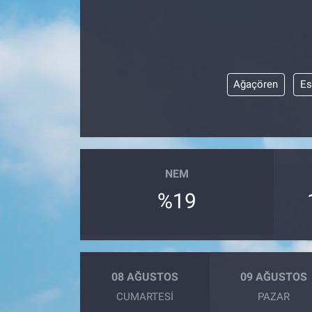
SAĞLIK
YAŞAM
Ağaçören
Es
EĞİTİM
ASAYİŞ
MAGAZİN
NEM
%19
KÜLTÜR-SANAT
ÇEVRE
08 AĞUSTOS
09 AĞUSTOS
CUMARTESI
PAZAR