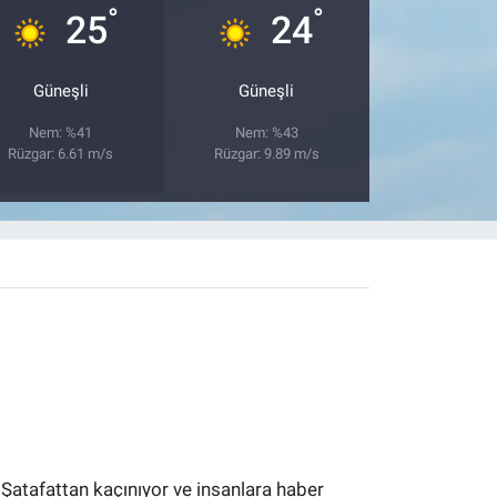
°
°
25
24
Güneşli
Güneşli
Nem: %41
Nem: %43
Rüzgar: 6.61 m/s
Rüzgar: 9.89 m/s
 Şatafattan kaçınıyor ve insanlara haber