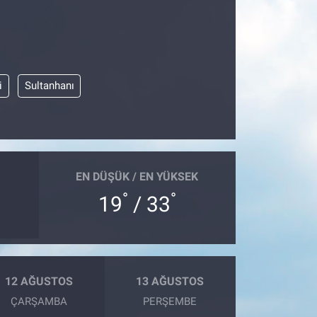
i
Sultanhanı
EN DÜŞÜK / EN YÜKSEK
°
°
19
/ 33
12 AĞUSTOS
13 AĞUSTOS
ÇARŞAMBA
PERŞEMBE