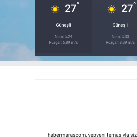
°
°
27
27
Güneşli
Güneşli
Nem: %24
Nem: %33
Rüzgar: 6.89 m/s
Rüzgar: 8.39 m/s
habermarascom, yepyeni temasıyla sizler