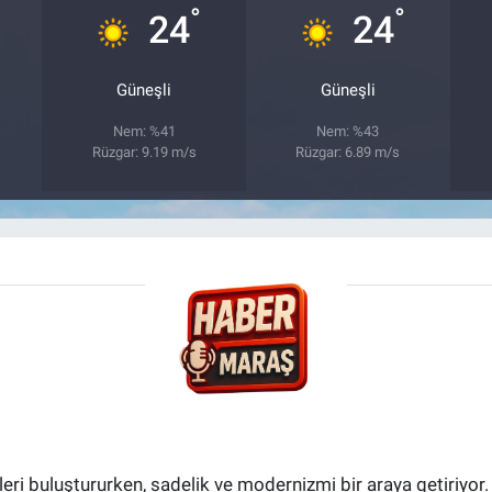
°
°
24
24
Güneşli
Güneşli
Nem: %41
Nem: %43
Rüzgar: 9.19 m/s
Rüzgar: 6.89 m/s
i buluştururken, sadelik ve modernizmi bir araya getiriyor.