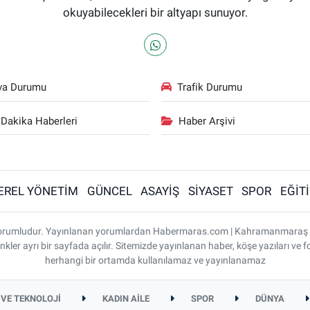
okuyabilecekleri bir altyapı sunuyor.
va Durumu
Trafik Durumu
Dakika Haberleri
Haber Arşivi
EREL YÖNETİM
GÜNCEL
ASAYİŞ
SİYASET
SPOR
EĞİT
ı sorumludur. Yayınlanan yorumlardan Habermaras.com | Kahramanmaraş
nkler ayrı bir sayfada açılır. Sitemizde yayınlanan haber, köşe yazıları ve f
herhangi bir ortamda kullanılamaz ve yayınlanamaz
 VE TEKNOLOJİ
KADIN AİLE
SPOR
DÜNYA