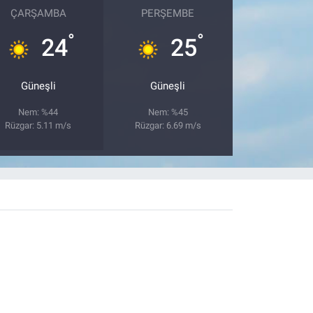
ÇARŞAMBA
PERŞEMBE
°
°
24
25
Güneşli
Güneşli
Nem: %44
Nem: %45
Rüzgar: 5.11 m/s
Rüzgar: 6.69 m/s