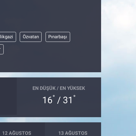
likgazi
Özvatan
Pınarbaşı
r
EN DÜŞÜK / EN YÜKSEK
°
°
16
/ 31
12 AĞUSTOS
13 AĞUSTOS