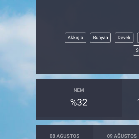
SAĞLIK
YAŞAM
Akkışla
Bünyan
Develi
EĞİTİM
S
ASAYİŞ
MAGAZİN
NEM
KÜLTÜR-SANAT
%32
ÇEVRE
08 AĞUSTOS
09 AĞUSTOS