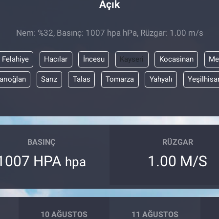
Açık
Nem: %32, Basınç: 1007 hpa hPa, Rüzgar: 1.00 m/s
Felahiye
Hacılar
İncesu
Kayseri
Kocasinan
Me
arıoğlan
Sarız
Talas
Tomarza
Yahyalı
Yeşilhisa
BASINÇ
RÜZGAR
1007 HPA
1.00 M/S
hpa
10 AĞUSTOS
11 AĞUSTOS