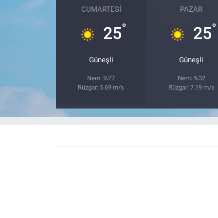
CUMARTESI
PAZAR
°
°
25
25
Güneşli
Güneşli
Nem: %27
Nem: %32
Rüzgar: 5.69 m/s
Rüzgar: 7.19 m/s