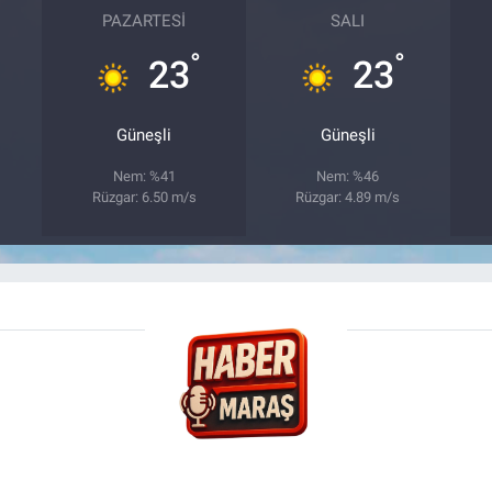
PAZARTESI
SALI
°
°
23
23
Güneşli
Güneşli
Nem: %41
Nem: %46
Rüzgar: 6.50 m/s
Rüzgar: 4.89 m/s