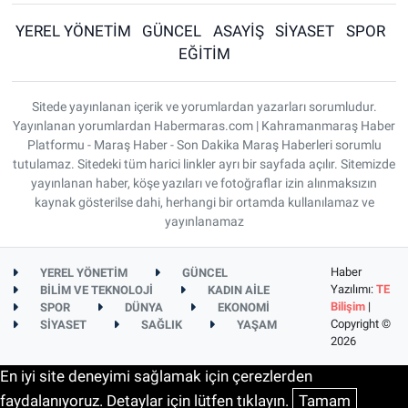
YEREL YÖNETİM
GÜNCEL
ASAYİŞ
SİYASET
SPOR
EĞİTİM
Sitede yayınlanan içerik ve yorumlardan yazarları sorumludur.
Yayınlanan yorumlardan Habermaras.com | Kahramanmaraş Haber
Platformu - Maraş Haber - Son Dakika Maraş Haberleri sorumlu
tutulamaz. Sitedeki tüm harici linkler ayrı bir sayfada açılır. Sitemizde
yayınlanan haber, köşe yazıları ve fotoğraflar izin alınmaksızın
kaynak gösterilse dahi, herhangi bir ortamda kullanılamaz ve
yayınlanamaz
Haber
YEREL YÖNETİM
GÜNCEL
Yazılımı:
TE
BİLİM VE TEKNOLOJİ
KADIN AİLE
Bilişim
|
SPOR
DÜNYA
EKONOMİ
Copyright ©
SİYASET
SAĞLIK
YAŞAM
2026
En iyi site deneyimi sağlamak için çerezlerden
faydalanıyoruz. Detaylar için lütfen tıklayın.
Tamam