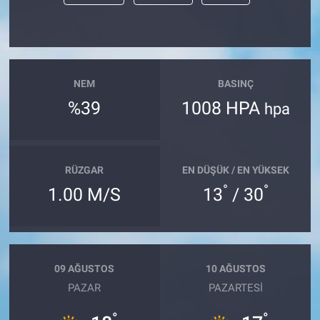
NEM
BASINÇ
%39
1008 HPA
hpa
RÜZGAR
EN DÜŞÜK / EN YÜKSEK
°
°
1.00 M/S
13
/ 30
09 AĞUSTOS
10 AĞUSTOS
PAZAR
PAZARTESI
°
°