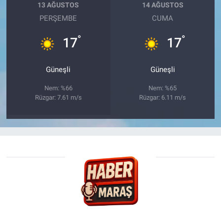
13 AĞUSTOS
14 AĞUSTOS
PERŞEMBE
CUMA
°
°
17
17
Güneşli
Güneşli
Nem: %66
Nem: %65
Rüzgar: 7.61 m/s
Rüzgar: 6.11 m/s