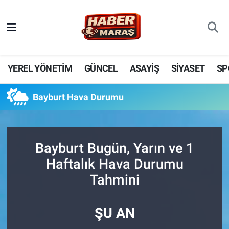
YEREL YÖNETİM
Nöbetçi Eczaneler
GÜNCEL
Hava Durumu
YEREL YÖNETİM
GÜNCEL
ASAYİŞ
SİYASET
SP
BİLİM VE TEKNOLOJİ
Trafik Durumu
Bayburt Hava Durumu
KADIN AİLE
Süper Lig Puan Durumu ve Fikstür
SPOR
Tüm Manşetler
Bayburt Bugün, Yarın ve 1
Haftalık Hava Durumu
DÜNYA
Son Dakika Haberleri
Tahmini
EKONOMİ
Haber Arşivi
ŞU AN
SİYASET