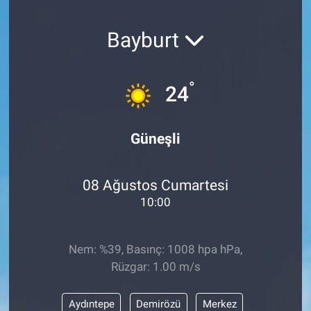
SAĞLIK
Bayburt
YAŞAM
°
24
EĞİTİM
ASAYİŞ
Güneşli
MAGAZİN
08 Ağustos Cumartesi
KÜLTÜR-SANAT
10:00
ÇEVRE
Nem: %39, Basınç: 1008 hpa hPa,
Rüzgar: 1.00 m/s
Aydıntepe
Demirözü
Merkez