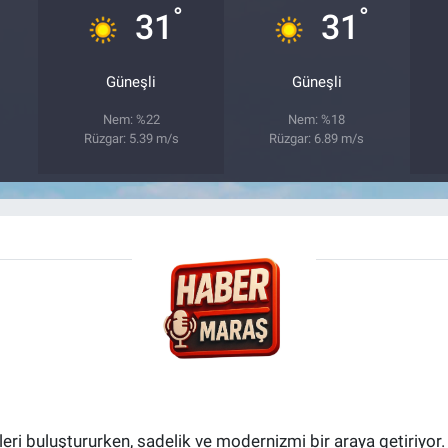
°
°
31
31
Güneşli
Güneşli
Nem: %22
Nem: %18
Rüzgar: 5.39 m/s
Rüzgar: 6.89 m/s
i buluştururken, sadelik ve modernizmi bir araya getiriyor.