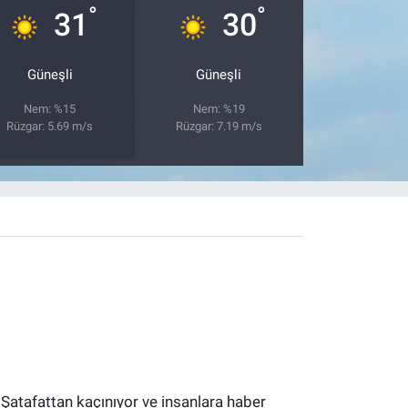
°
°
31
30
Güneşli
Güneşli
Nem: %15
Nem: %19
Rüzgar: 5.69 m/s
Rüzgar: 7.19 m/s
 Şatafattan kaçınıyor ve insanlara haber