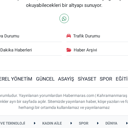
okuyabilecekleri bir altyapı sunuyor.
va Durumu
Trafik Durumu
Dakika Haberleri
Haber Arşivi
EREL YÖNETİM
GÜNCEL
ASAYİŞ
SİYASET
SPOR
EĞİT
ı sorumludur. Yayınlanan yorumlardan Habermaras.com | Kahramanmaraş
nkler ayrı bir sayfada açılır. Sitemizde yayınlanan haber, köşe yazıları ve f
herhangi bir ortamda kullanılamaz ve yayınlanamaz
 VE TEKNOLOJİ
KADIN AİLE
SPOR
DÜNYA