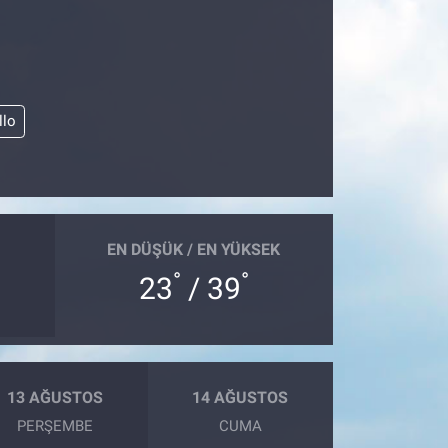
llo
EN DÜŞÜK / EN YÜKSEK
°
°
23
/ 39
13 AĞUSTOS
14 AĞUSTOS
PERŞEMBE
CUMA