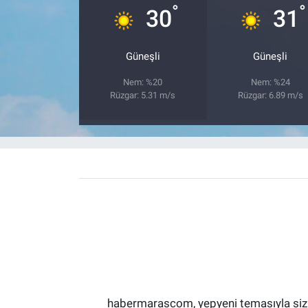
°
°
30
31
Güneşli
Güneşli
Nem: %20
Nem: %24
Rüzgar: 5.31 m/s
Rüzgar: 6.89 m/s
habermarascom, yepyeni temasıyla sizler