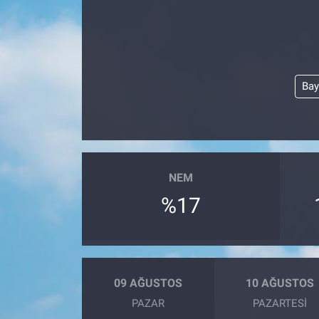
SAĞLIK
YAŞAM
Bay
EĞİTİM
ASAYİŞ
MAGAZİN
NEM
%17
KÜLTÜR-SANAT
ÇEVRE
09 AĞUSTOS
10 AĞUSTOS
PAZAR
PAZARTESI