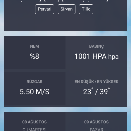
Pervari
Şirvan
Tillo
NEM
BASINÇ
%8
1001 HPA
hpa
RÜZGAR
EN DÜŞÜK / EN YÜKSEK
°
°
5.50 M/S
23
/ 39
08 AĞUSTOS
09 AĞUSTOS
CUMARTESI
PAZAR