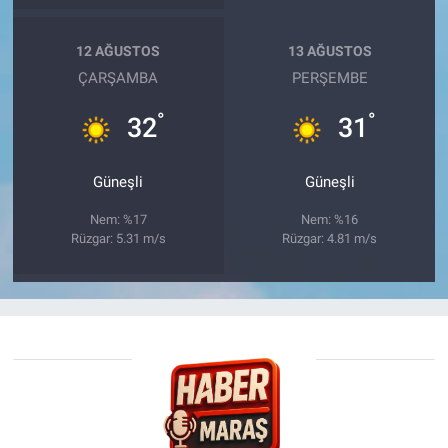
12 AĞUSTOS
13 AĞUSTOS
ÇARŞAMBA
PERŞEMBE
°
°
32
31
Güneşli
Güneşli
Nem: %17
Nem: %16
Rüzgar: 5.31 m/s
Rüzgar: 4.81 m/s