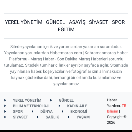
YEREL YÖNETİM
GÜNCEL
ASAYİŞ
SİYASET
SPOR
EĞİTİM
Sitede yayınlanan içerik ve yorumlardan yazarları sorumludur.
Yayınlanan yorumlardan Habermaras.com | Kahramanmaraş Haber
Platformu - Maraş Haber - Son Dakika Maraş Haberleri sorumlu
tutulamaz. Sitedeki tüm harici linkler ayrı bir sayfada açılır. Sitemizde
yayınlanan haber, köşe yazıları ve fotoğraflar izin alınmaksızın
kaynak gösterilse dahi, herhangi bir ortamda kullanılamaz ve
yayınlanamaz
Haber
YEREL YÖNETİM
GÜNCEL
Yazılımı:
TE
BİLİM VE TEKNOLOJİ
KADIN AİLE
Bilişim
|
SPOR
DÜNYA
EKONOMİ
Copyright ©
SİYASET
SAĞLIK
YAŞAM
2026