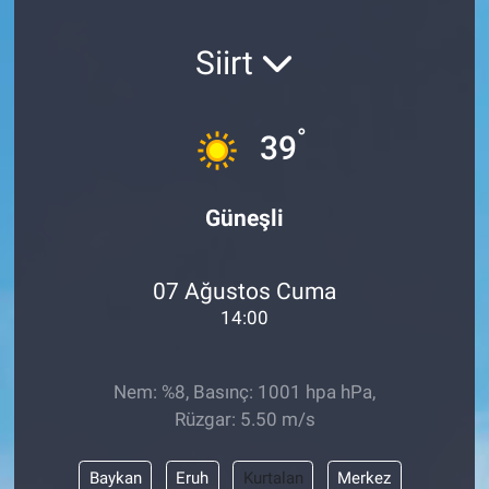
SAĞLIK
Siirt
YAŞAM
°
39
EĞİTİM
ASAYİŞ
Güneşli
MAGAZİN
07 Ağustos Cuma
KÜLTÜR-SANAT
14:00
ÇEVRE
Nem: %8, Basınç: 1001 hpa hPa,
Rüzgar: 5.50 m/s
Baykan
Eruh
Kurtalan
Merkez