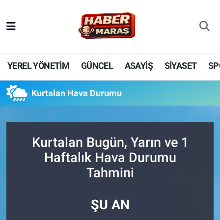
YEREL YÖNETİM
Nöbetçi Eczaneler
GÜNCEL
Hava Durumu
YEREL YÖNETİM
GÜNCEL
ASAYİŞ
SİYASET
SP
BİLİM VE TEKNOLOJİ
Trafik Durumu
Kurtalan Hava Durumu
KADIN AİLE
Süper Lig Puan Durumu ve Fikstür
SPOR
Tüm Manşetler
Kurtalan Bugün, Yarın ve 1
Haftalık Hava Durumu
DÜNYA
Son Dakika Haberleri
Tahmini
EKONOMİ
Haber Arşivi
ŞU AN
SİYASET