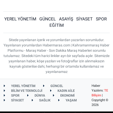
YEREL YÖNETİM
GÜNCEL
ASAYİŞ
SİYASET
SPOR
EĞİTİM
Sitede yayınlanan içerik ve yorumlardan yazarları sorumludur.
Yayınlanan yorumlardan Habermaras.com | Kahramanmaraş Haber
Platformu - Maraş Haber - Son Dakika Maraş Haberleri sorumlu
tutulamaz. Sitedeki tüm harici linkler ayrı bir sayfada açılır. Sitemizde
yayınlanan haber, köşe yazıları ve fotoğraflar izin alınmaksızın
kaynak gösterilse dahi, herhangi bir ortamda kullanılamaz ve
yayınlanamaz
Haber
YEREL YÖNETİM
GÜNCEL
Yazılımı:
TE
BİLİM VE TEKNOLOJİ
KADIN AİLE
Bilişim
|
SPOR
DÜNYA
EKONOMİ
Copyright ©
SİYASET
SAĞLIK
YAŞAM
2026