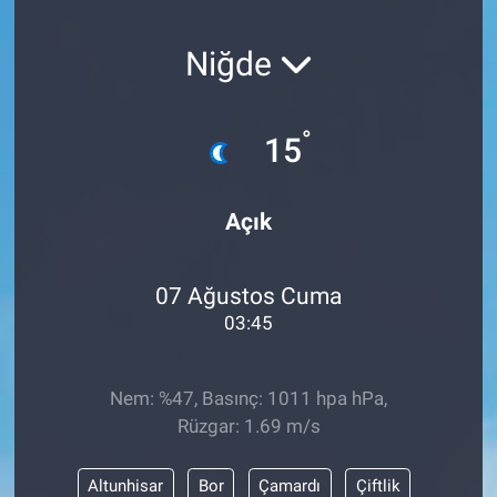
SAĞLIK
Niğde
YAŞAM
°
15
EĞİTİM
ASAYİŞ
Açık
MAGAZİN
07 Ağustos Cuma
KÜLTÜR-SANAT
03:45
ÇEVRE
Nem: %47, Basınç: 1011 hpa hPa,
Rüzgar: 1.69 m/s
Altunhisar
Bor
Çamardı
Çiftlik