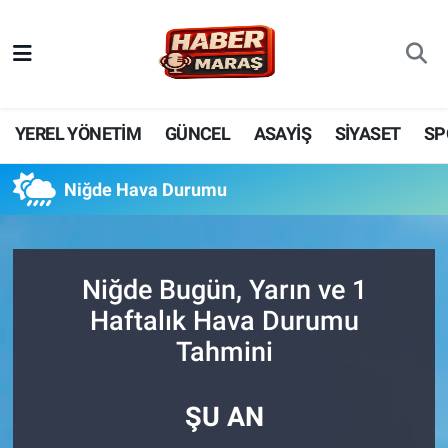
YEREL YÖNETİM
Nöbetçi Eczaneler
GÜNCEL
Hava Durumu
YEREL YÖNETİM
GÜNCEL
ASAYİŞ
SİYASET
SP
BİLİM VE TEKNOLOJİ
Trafik Durumu
Niğde Hava Durumu
KADIN AİLE
Süper Lig Puan Durumu ve Fikstür
SPOR
Tüm Manşetler
Niğde Bugün, Yarın ve 1
Haftalık Hava Durumu
DÜNYA
Son Dakika Haberleri
Tahmini
EKONOMİ
Haber Arşivi
ŞU AN
SİYASET