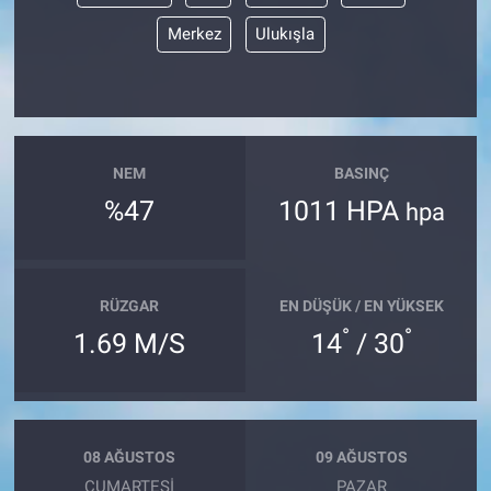
Merkez
Ulukışla
NEM
BASINÇ
%47
1011 HPA
hpa
RÜZGAR
EN DÜŞÜK / EN YÜKSEK
°
°
1.69 M/S
14
/ 30
08 AĞUSTOS
09 AĞUSTOS
CUMARTESI
PAZAR