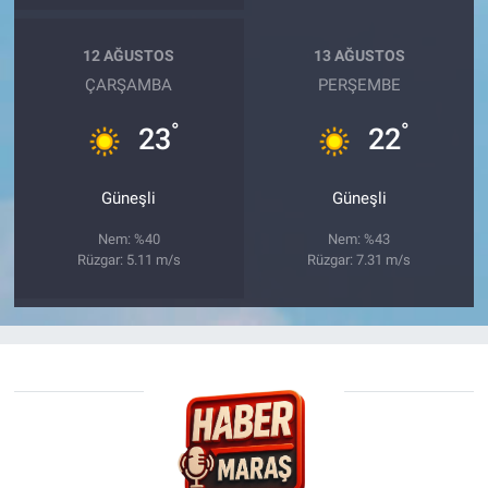
12 AĞUSTOS
13 AĞUSTOS
ÇARŞAMBA
PERŞEMBE
°
°
23
22
Güneşli
Güneşli
Nem: %40
Nem: %43
Rüzgar: 5.11 m/s
Rüzgar: 7.31 m/s