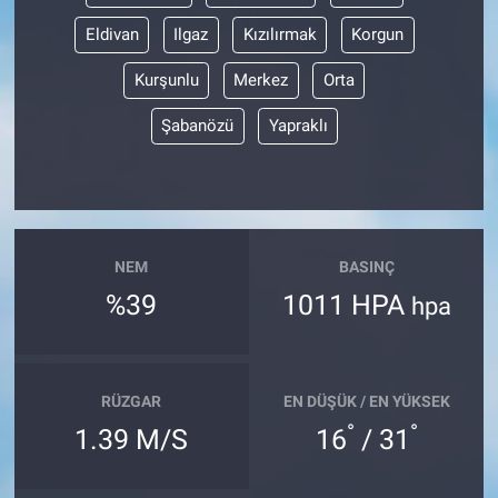
Eldivan
Ilgaz
Kızılırmak
Korgun
Kurşunlu
Merkez
Orta
Şabanözü
Yapraklı
NEM
BASINÇ
%39
1011 HPA
hpa
RÜZGAR
EN DÜŞÜK / EN YÜKSEK
°
°
1.39 M/S
16
/ 31