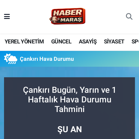
YEREL YÖNETİM
Nöbetçi Eczaneler
GÜNCEL
Hava Durumu
YEREL YÖNETİM
GÜNCEL
ASAYİŞ
SİYASET
SP
BİLİM VE TEKNOLOJİ
Trafik Durumu
Çankırı Hava Durumu
KADIN AİLE
Süper Lig Puan Durumu ve Fikstür
SPOR
Tüm Manşetler
Çankırı Bugün, Yarın ve 1
Haftalık Hava Durumu
DÜNYA
Son Dakika Haberleri
Tahmini
EKONOMİ
Haber Arşivi
ŞU AN
SİYASET