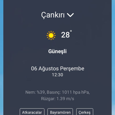
SAĞLIK
Çankırı
YAŞAM
°
28
EĞİTİM
ASAYİŞ
Güneşli
MAGAZİN
06 Ağustos Perşembe
KÜLTÜR-SANAT
12:30
ÇEVRE
Nem: %39, Basınç: 1011 hpa hPa,
Rüzgar: 1.39 m/s
Atkaracalar
Bayramören
Çerkeş