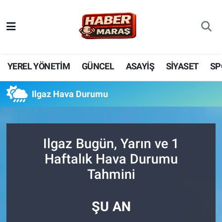
YEREL YÖNETİM
Nöbetçi Eczaneler
GÜNCEL
Hava Durumu
YEREL YÖNETİM
GÜNCEL
ASAYİŞ
SİYASET
SP
BİLİM VE TEKNOLOJİ
Trafik Durumu
Ilgaz Hava Durumu
KADIN AİLE
Süper Lig Puan Durumu ve Fikstür
SPOR
Tüm Manşetler
Ilgaz Bugün, Yarın ve 1
Haftalık Hava Durumu
DÜNYA
Son Dakika Haberleri
Tahmini
EKONOMİ
Haber Arşivi
ŞU AN
SİYASET