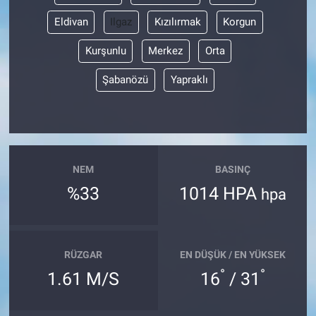
Eldivan
Ilgaz
Kızılırmak
Korgun
Kurşunlu
Merkez
Orta
Şabanözü
Yapraklı
NEM
BASINÇ
%33
1014 HPA
hpa
RÜZGAR
EN DÜŞÜK / EN YÜKSEK
°
°
1.61 M/S
16
/ 31