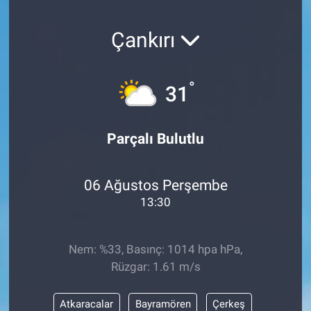
SAĞLIK
Çankırı
YAŞAM
°
31
EĞİTİM
ASAYİŞ
Parçalı Bulutlu
MAGAZİN
06 Ağustos Perşembe
KÜLTÜR-SANAT
13:30
ÇEVRE
Nem: %33, Basınç: 1014 hpa hPa,
Rüzgar: 1.61 m/s
Atkaracalar
Bayramören
Çerkeş