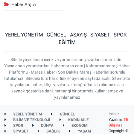
Haber Arşivi
YEREL YÖNETİM
GÜNCEL
ASAYİŞ
SİYASET
SPOR
EĞİTİM
Sitede yayınlanan içerik ve yorumlardan yazarları sorumludur.
Yayınlanan yorumlardan Habermaras.com | Kahramanmaraş Haber
Platformu - Maraş Haber - Son Dakika Maraş Haberleri sorumlu
tutulamaz. Sitedeki tüm harici linkler ayrı bir sayfada açılır. Sitemizde
yayınlanan haber, köşe yazıları ve fotoğraflar izin alınmaksızın
kaynak gösterilse dahi, herhangi bir ortamda kullanılamaz ve
yayınlanamaz
Haber
YEREL YÖNETİM
GÜNCEL
Yazılımı:
TE
BİLİM VE TEKNOLOJİ
KADIN AİLE
Bilişim
|
SPOR
DÜNYA
EKONOMİ
Copyright ©
SİYASET
SAĞLIK
YAŞAM