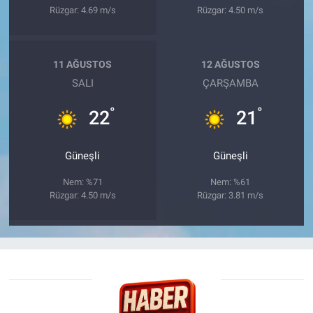
Rüzgar: 4.69 m/s
Rüzgar: 4.50 m/s
11 AĞUSTOS
12 AĞUSTOS
SALI
ÇARŞAMBA
°
°
22
21
Güneşli
Güneşli
Nem: %71
Nem: %61
Rüzgar: 4.50 m/s
Rüzgar: 3.81 m/s