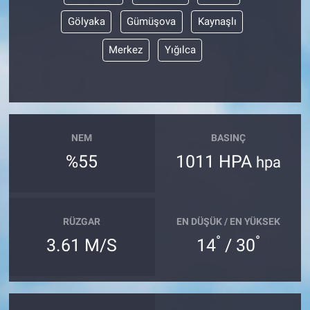
Gölyaka
Gümüşova
Kaynaşlı
Merkez
Yığılca
NEM
BASINÇ
%55
1011 HPA
hpa
RÜZGAR
EN DÜŞÜK / EN YÜKSEK
°
°
3.61 M/S
14
/ 30