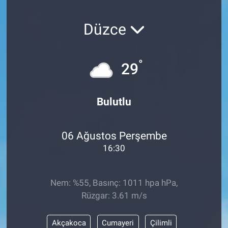
SAĞLIK
Düzce
YAŞAM
°
29
EĞİTİM
ASAYİŞ
Bulutlu
MAGAZİN
06 Ağustos Perşembe
KÜLTÜR-SANAT
16:30
ÇEVRE
Nem: %55, Basınç: 1011 hpa hPa,
Rüzgar: 3.61 m/s
Akçakoca
Cumayeri
Çilimli