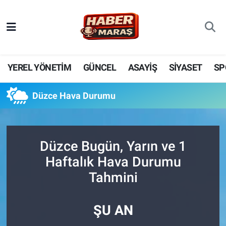
YEREL YÖNETİM
Nöbetçi Eczaneler
GÜNCEL
Hava Durumu
YEREL YÖNETİM
GÜNCEL
ASAYİŞ
SİYASET
SP
BİLİM VE TEKNOLOJİ
Trafik Durumu
Düzce Hava Durumu
KADIN AİLE
Süper Lig Puan Durumu ve Fikstür
SPOR
Tüm Manşetler
Düzce Bugün, Yarın ve 1
Haftalık Hava Durumu
DÜNYA
Son Dakika Haberleri
Tahmini
EKONOMİ
Haber Arşivi
ŞU AN
SİYASET