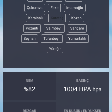
Çukurova
Feke
İmamoğlu
Karaisalı
Karataş
Kozan
Pozantı
Saimbeyli
Sarıçam
Seyhan
Tufanbeyli
Yumurtalık
Yüreğir
NEM
BASINÇ
%82
1004 HPA
hpa
RÜZGAR
EN DÜŞÜK / EN YÜKSEK