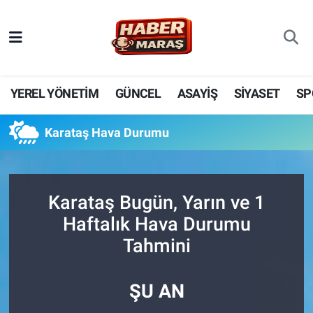
YEREL YÖNETİM
Nöbetçi Eczaneler
GÜNCEL
Hava Durumu
YEREL YÖNETİM
GÜNCEL
ASAYİŞ
SİYASET
SP
BİLİM VE TEKNOLOJİ
Trafik Durumu
Karataş Hava Durumu
KADIN AİLE
Süper Lig Puan Durumu ve Fikstür
SPOR
Tüm Manşetler
Karataş Bugün, Yarın ve 1
Haftalık Hava Durumu
DÜNYA
Son Dakika Haberleri
Tahmini
EKONOMİ
Haber Arşivi
ŞU AN
SİYASET