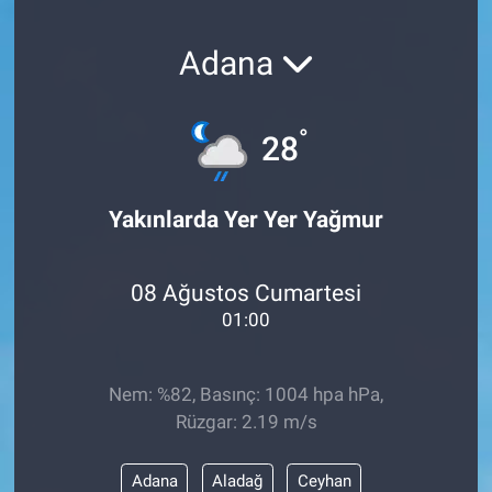
SAĞLIK
Adana
YAŞAM
°
28
EĞİTİM
ASAYİŞ
Yakınlarda Yer Yer Yağmur
MAGAZİN
08 Ağustos Cumartesi
KÜLTÜR-SANAT
01:00
ÇEVRE
Nem: %82, Basınç: 1004 hpa hPa,
Rüzgar: 2.19 m/s
Adana
Aladağ
Ceyhan