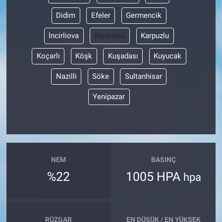
Didim
Efeler
Germencik
İncirliova
Karacasu
Karpuzlu
Koçarlı
Köşk
Kuşadası
Kuyucak
Nazilli
Söke
Sultanhisar
Yenipazar
NEM
BASINÇ
%22
1005 HPA
hpa
RÜZGAR
EN DÜŞÜK / EN YÜKSEK