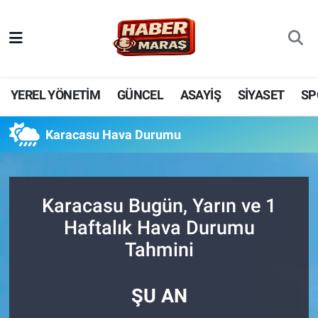
YEREL YÖNETİM
Nöbetçi Eczaneler
GÜNCEL
Hava Durumu
YEREL YÖNETİM
GÜNCEL
ASAYİŞ
SİYASET
SP
BİLİM VE TEKNOLOJİ
Trafik Durumu
Karacasu Hava Durumu
KADIN AİLE
Süper Lig Puan Durumu ve Fikstür
SPOR
Tüm Manşetler
Karacasu Bugün, Yarın ve 1
Haftalık Hava Durumu
DÜNYA
Son Dakika Haberleri
Tahmini
EKONOMİ
Haber Arşivi
ŞU AN
SİYASET