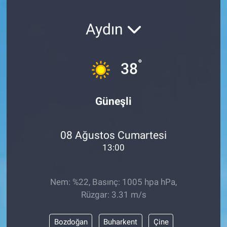
SAĞLIK
Aydın
YAŞAM
°
38
EĞİTİM
ASAYİŞ
Güneşli
MAGAZİN
08 Ağustos Cumartesi
KÜLTÜR-SANAT
13:00
ÇEVRE
Nem: %22, Basınç: 1005 hpa hPa,
Rüzgar: 3.31 m/s
Bozdoğan
Buharkent
Çine