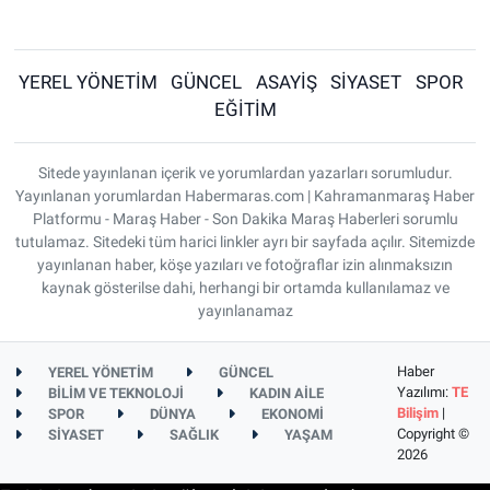
YEREL YÖNETİM
GÜNCEL
ASAYİŞ
SİYASET
SPOR
EĞİTİM
Sitede yayınlanan içerik ve yorumlardan yazarları sorumludur.
Yayınlanan yorumlardan Habermaras.com | Kahramanmaraş Haber
Platformu - Maraş Haber - Son Dakika Maraş Haberleri sorumlu
tutulamaz. Sitedeki tüm harici linkler ayrı bir sayfada açılır. Sitemizde
yayınlanan haber, köşe yazıları ve fotoğraflar izin alınmaksızın
kaynak gösterilse dahi, herhangi bir ortamda kullanılamaz ve
yayınlanamaz
Haber
YEREL YÖNETİM
GÜNCEL
Yazılımı:
TE
BİLİM VE TEKNOLOJİ
KADIN AİLE
Bilişim
|
SPOR
DÜNYA
EKONOMİ
Copyright ©
SİYASET
SAĞLIK
YAŞAM
2026