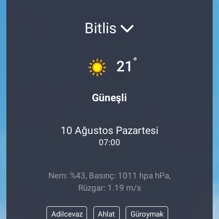
SAĞLIK
Bitlis
YAŞAM
°
21
EĞİTİM
ASAYİŞ
Güneşli
MAGAZİN
10 Ağustos Pazartesi
KÜLTÜR-SANAT
07:00
ÇEVRE
Nem: %43, Basınç: 1011 hpa hPa,
Rüzgar: 1.19 m/s
Adilcevaz
Ahlat
Güroymak