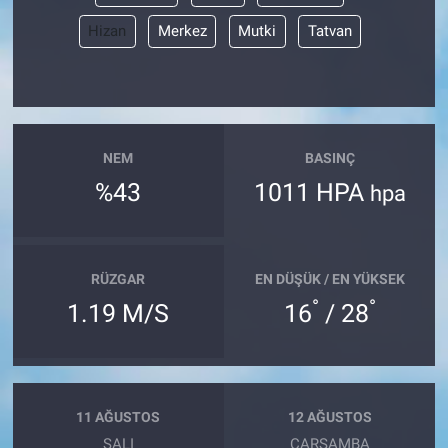
Hizan
Merkez
Mutki
Tatvan
NEM
BASINÇ
%43
1011 HPA
hpa
RÜZGAR
EN DÜŞÜK / EN YÜKSEK
°
°
1.19 M/S
16
/ 28
11 AĞUSTOS
12 AĞUSTOS
SALI
ÇARŞAMBA