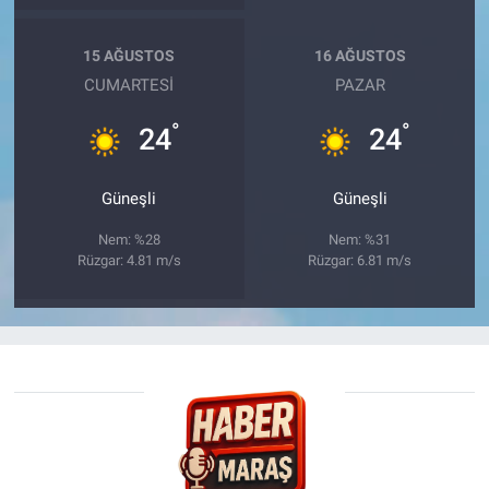
15 AĞUSTOS
16 AĞUSTOS
CUMARTESI
PAZAR
°
°
24
24
Güneşli
Güneşli
Nem: %28
Nem: %31
Rüzgar: 4.81 m/s
Rüzgar: 6.81 m/s