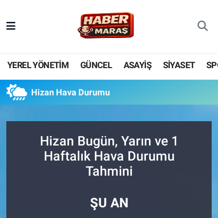
YEREL YÖNETİM
Nöbetçi Eczaneler
GÜNCEL
Hava Durumu
YEREL YÖNETİM
GÜNCEL
ASAYİŞ
SİYASET
SP
BİLİM VE TEKNOLOJİ
Trafik Durumu
Hizan Hava Durumu
KADIN AİLE
Süper Lig Puan Durumu ve Fikstür
SPOR
Tüm Manşetler
Hizan Bugün, Yarın ve 1
Haftalık Hava Durumu
DÜNYA
Son Dakika Haberleri
Tahmini
EKONOMİ
Haber Arşivi
ŞU AN
SİYASET