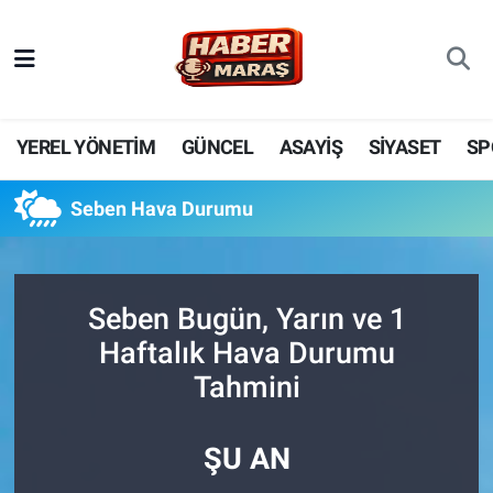
YEREL YÖNETİM
Nöbetçi Eczaneler
GÜNCEL
Hava Durumu
YEREL YÖNETİM
GÜNCEL
ASAYİŞ
SİYASET
SP
BİLİM VE TEKNOLOJİ
Trafik Durumu
Seben Hava Durumu
KADIN AİLE
Süper Lig Puan Durumu ve Fikstür
SPOR
Tüm Manşetler
Seben Bugün, Yarın ve 1
Haftalık Hava Durumu
DÜNYA
Son Dakika Haberleri
Tahmini
EKONOMİ
Haber Arşivi
ŞU AN
SİYASET