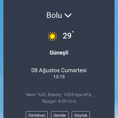
SAĞLIK
Bolu
YAŞAM
°
29
EĞİTİM
ASAYİŞ
Güneşli
MAGAZİN
08 Ağustos Cumartesi
KÜLTÜR-SANAT
13:15
ÇEVRE
Nem: %32, Basınç: 1009 hpa hPa,
Rüzgar: 4.00 m/s
Dörtdivan
Gerede
Göynük