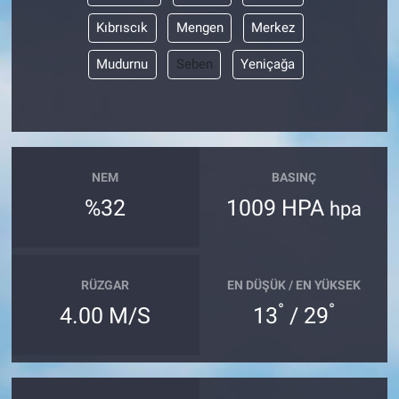
Kıbrıscık
Mengen
Merkez
Mudurnu
Seben
Yeniçağa
NEM
BASINÇ
%32
1009 HPA
hpa
RÜZGAR
EN DÜŞÜK / EN YÜKSEK
°
°
4.00 M/S
13
/ 29