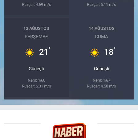
Rüzgar: 4.69 m/s
Rüzgar: 5.11 m/s
13 AĞUSTOS
14 AĞUSTOS
PERŞEMBE
CUMA
°
°
21
18
Güneşli
Güneşli
Nem: %60
Nem: %67
Rüzgar: 6.31 m/s
Rüzgar: 4.50 m/s