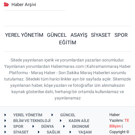
Haber Arşivi
YEREL YÖNETİM
GÜNCEL
ASAYİŞ
SİYASET
SPOR
EĞİTİM
Sitede yayınlanan içerik ve yorumlardan yazarları sorumludur.
Yayınlanan yorumlardan Habermaras.com | Kahramanmaraş Haber
Platformu - Maraş Haber - Son Dakika Maraş Haberleri sorumlu
tutulamaz. Sitedeki tüm harici linkler ayrı bir sayfada açılır. Sitemizde
yayınlanan haber, köşe yazıları ve fotoğraflar izin alınmaksızın
kaynak gösterilse dahi, herhangi bir ortamda kullanılamaz ve
yayınlanamaz
Haber
YEREL YÖNETİM
GÜNCEL
Yazılımı:
TE
BİLİM VE TEKNOLOJİ
KADIN AİLE
Bilişim
|
SPOR
DÜNYA
EKONOMİ
Copyright ©
SİYASET
SAĞLIK
YAŞAM