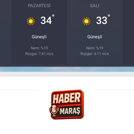
PAZARTESI
SALI
°
°
34
33
Güneşli
Güneşli
Nem: %19
Nem: %19
Rüzgar: 7.61 m/s
Rüzgar: 4.11 m/s