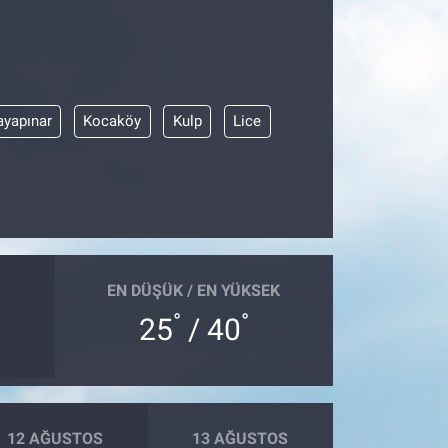
ayapınar
Kocaköy
Kulp
Lice
EN DÜŞÜK / EN YÜKSEK
°
°
25
/ 40
12 AĞUSTOS
13 AĞUSTOS