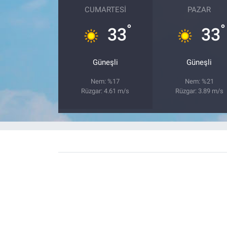
CUMARTESI
PAZAR
°
°
33
33
Güneşli
Güneşli
Nem: %17
Nem: %21
Rüzgar: 4.61 m/s
Rüzgar: 3.89 m/s