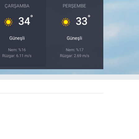
ÇARŞAMBA
PERŞEMBE
°
°
34
33
Güneşli
Güneşli
Nem: %16
Nem: %17
Rüzgar: 6.11 m/s
Rüzgar: 2.69 m/s