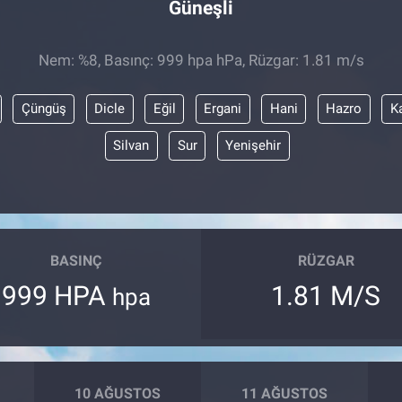
Güneşli
Nem: %8, Basınç: 999 hpa hPa, Rüzgar: 1.81 m/s
Çüngüş
Dicle
Eğil
Ergani
Hani
Hazro
K
Silvan
Sur
Yenişehir
BASINÇ
RÜZGAR
999 HPA
1.81 M/S
hpa
10 AĞUSTOS
11 AĞUSTOS