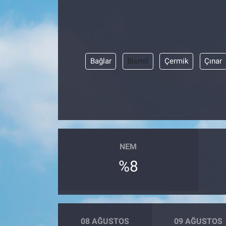
SAĞLIK
YAŞAM
Bağlar
Bismil
Çermik
Çınar
EĞİTİM
ASAYİŞ
MAGAZİN
NEM
KÜLTÜR-SANAT
%8
ÇEVRE
08 AĞUSTOS
09 AĞUSTOS