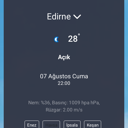
SAĞLIK
Edirne
YAŞAM
°
28
EĞİTİM
ASAYİŞ
Açık
MAGAZİN
07 Ağustos Cuma
KÜLTÜR-SANAT
22:00
ÇEVRE
Nem: %36, Basınç: 1009 hpa hPa,
Rüzgar: 2.00 m/s
Enez
Havsa
İpsala
Keşan