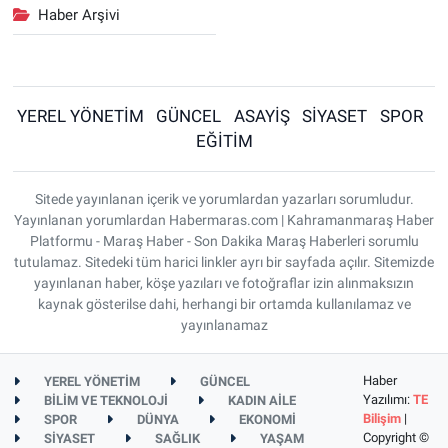
Haber Arşivi
YEREL YÖNETİM
GÜNCEL
ASAYİŞ
SİYASET
SPOR
EĞİTİM
Sitede yayınlanan içerik ve yorumlardan yazarları sorumludur.
Yayınlanan yorumlardan Habermaras.com | Kahramanmaraş Haber
Platformu - Maraş Haber - Son Dakika Maraş Haberleri sorumlu
tutulamaz. Sitedeki tüm harici linkler ayrı bir sayfada açılır. Sitemizde
yayınlanan haber, köşe yazıları ve fotoğraflar izin alınmaksızın
kaynak gösterilse dahi, herhangi bir ortamda kullanılamaz ve
yayınlanamaz
Haber
YEREL YÖNETİM
GÜNCEL
Yazılımı:
TE
BİLİM VE TEKNOLOJİ
KADIN AİLE
Bilişim
|
SPOR
DÜNYA
EKONOMİ
Copyright ©
SİYASET
SAĞLIK
YAŞAM