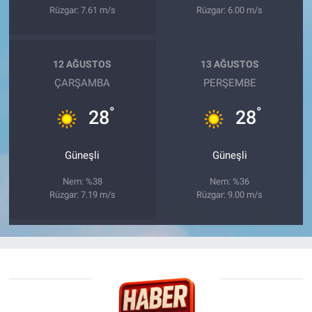
Rüzgar: 7.61 m/s
Rüzgar: 6.00 m/s
12 AĞUSTOS
13 AĞUSTOS
ÇARŞAMBA
PERŞEMBE
°
°
28
28
Güneşli
Güneşli
Nem: %38
Nem: %36
Rüzgar: 7.19 m/s
Rüzgar: 9.00 m/s