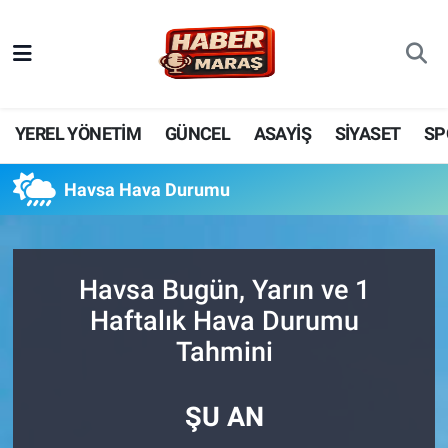
YEREL YÖNETİM
Nöbetçi Eczaneler
GÜNCEL
Hava Durumu
YEREL YÖNETİM
GÜNCEL
ASAYİŞ
SİYASET
SP
BİLİM VE TEKNOLOJİ
Trafik Durumu
Havsa Hava Durumu
KADIN AİLE
Süper Lig Puan Durumu ve Fikstür
SPOR
Tüm Manşetler
Havsa Bugün, Yarın ve 1
Haftalık Hava Durumu
DÜNYA
Son Dakika Haberleri
Tahmini
EKONOMİ
Haber Arşivi
ŞU AN
SİYASET