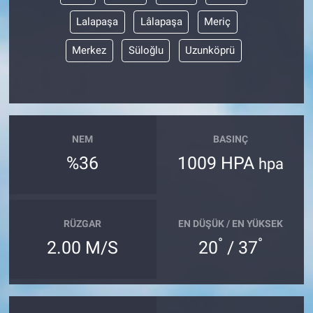
Lalapaşa
Lâlapaşa
Meriç
Merkez
Süloğlu
Uzunköprü
NEM
BASINÇ
%36
1009 HPA
hpa
RÜZGAR
EN DÜŞÜK / EN YÜKSEK
°
°
2.00 M/S
20
/ 37