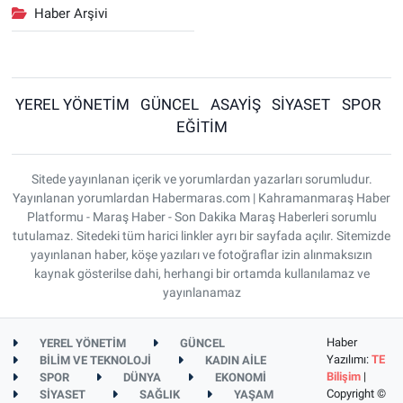
Haber Arşivi
YEREL YÖNETİM
GÜNCEL
ASAYİŞ
SİYASET
SPOR
EĞİTİM
Sitede yayınlanan içerik ve yorumlardan yazarları sorumludur.
Yayınlanan yorumlardan Habermaras.com | Kahramanmaraş Haber
Platformu - Maraş Haber - Son Dakika Maraş Haberleri sorumlu
tutulamaz. Sitedeki tüm harici linkler ayrı bir sayfada açılır. Sitemizde
yayınlanan haber, köşe yazıları ve fotoğraflar izin alınmaksızın
kaynak gösterilse dahi, herhangi bir ortamda kullanılamaz ve
yayınlanamaz
Haber
YEREL YÖNETİM
GÜNCEL
Yazılımı:
TE
BİLİM VE TEKNOLOJİ
KADIN AİLE
Bilişim
|
SPOR
DÜNYA
EKONOMİ
Copyright ©
SİYASET
SAĞLIK
YAŞAM