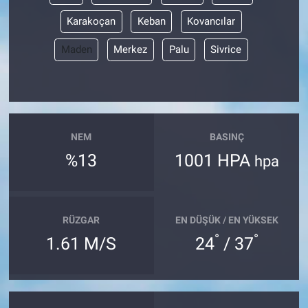
Karakoçan
Keban
Kovancılar
Maden
Merkez
Palu
Sivrice
NEM
BASINÇ
%13
1001 HPA
hpa
RÜZGAR
EN DÜŞÜK / EN YÜKSEK
°
°
1.61 M/S
24
/ 37