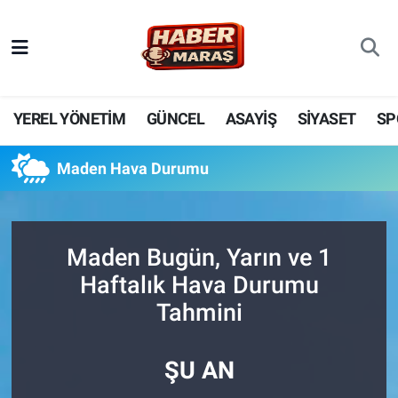
YEREL YÖNETİM
Nöbetçi Eczaneler
GÜNCEL
Hava Durumu
YEREL YÖNETİM
GÜNCEL
ASAYİŞ
SİYASET
SP
BİLİM VE TEKNOLOJİ
Trafik Durumu
Maden Hava Durumu
KADIN AİLE
Süper Lig Puan Durumu ve Fikstür
SPOR
Tüm Manşetler
Maden Bugün, Yarın ve 1
Haftalık Hava Durumu
DÜNYA
Son Dakika Haberleri
Tahmini
EKONOMİ
Haber Arşivi
ŞU AN
SİYASET