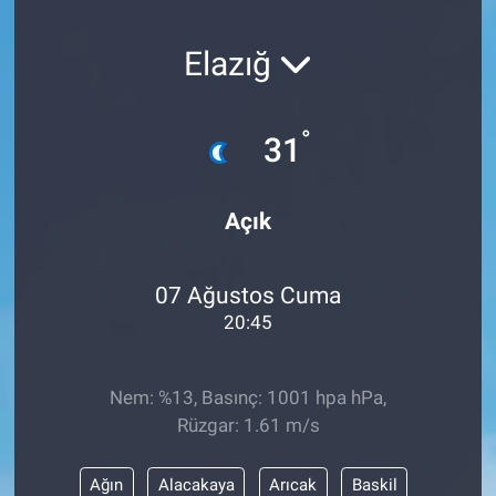
SAĞLIK
Elazığ
YAŞAM
°
31
EĞİTİM
ASAYİŞ
Açık
MAGAZİN
07 Ağustos Cuma
KÜLTÜR-SANAT
20:45
ÇEVRE
Nem: %13, Basınç: 1001 hpa hPa,
Rüzgar: 1.61 m/s
Ağın
Alacakaya
Arıcak
Baskil