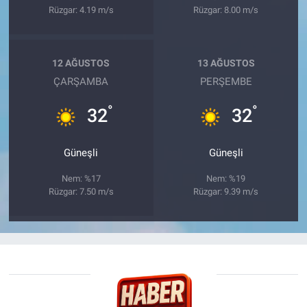
Rüzgar: 4.19 m/s
Rüzgar: 8.00 m/s
12 AĞUSTOS
13 AĞUSTOS
ÇARŞAMBA
PERŞEMBE
°
°
32
32
Güneşli
Güneşli
Nem: %17
Nem: %19
Rüzgar: 7.50 m/s
Rüzgar: 9.39 m/s