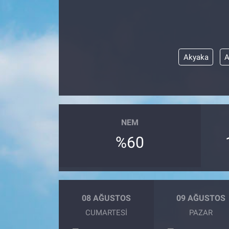
SAĞLIK
YAŞAM
Akyaka
A
EĞİTİM
ASAYİŞ
NEM
MAGAZİN
%60
KÜLTÜR-SANAT
ÇEVRE
08 AĞUSTOS
09 AĞUSTOS
CUMARTESI
PAZAR