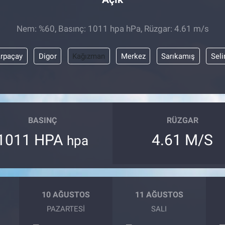
Nem: %60, Basınç: 1011 hpa hPa, Rüzgar: 4.61 m/s
rpaçay
Digor
Kağızman
Merkez
Sarıkamış
Sel
BASINÇ
RÜZGAR
1011 HPA
4.61 M/S
hpa
10 AĞUSTOS
11 AĞUSTOS
PAZARTESI
SALI