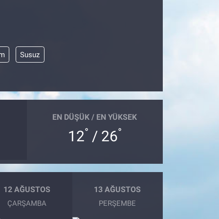
im
Susuz
EN DÜŞÜK / EN YÜKSEK
°
°
12
/ 26
12 AĞUSTOS
13 AĞUSTOS
ÇARŞAMBA
PERŞEMBE