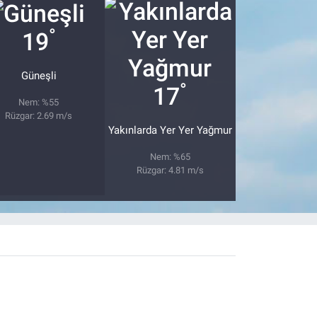
°
19
Güneşli
°
17
Nem: %55
Rüzgar: 2.69 m/s
Yakınlarda Yer Yer Yağmur
Nem: %65
Rüzgar: 4.81 m/s