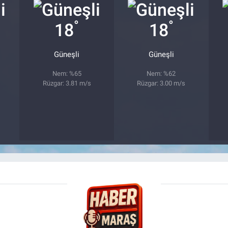
°
°
18
18
Güneşli
Güneşli
Nem: %65
Nem: %62
Rüzgar: 3.81 m/s
Rüzgar: 3.00 m/s