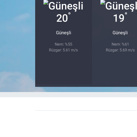
°
°
20
19
Güneşli
Güneşli
Nem: %55
Nem: %61
Rüzgar: 5.61 m/s
Rüzgar: 5.69 m/s