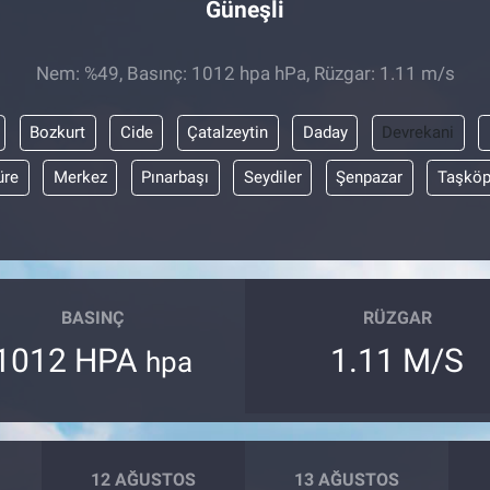
Güneşli
Nem: %49, Basınç: 1012 hpa hPa, Rüzgar: 1.11 m/s
Bozkurt
Cide
Çatalzeytin
Daday
Devrekani
üre
Merkez
Pınarbaşı
Seydiler
Şenpazar
Taşköp
BASINÇ
RÜZGAR
1012 HPA
1.11 M/S
hpa
12 AĞUSTOS
13 AĞUSTOS