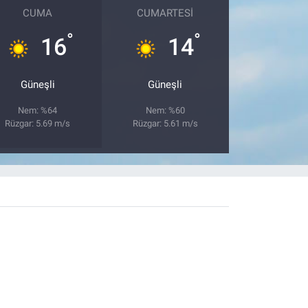
CUMA
CUMARTESI
°
°
16
14
Güneşli
Güneşli
Nem: %64
Nem: %60
Rüzgar: 5.69 m/s
Rüzgar: 5.61 m/s