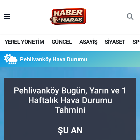
YEREL YÖNETİM
Nöbetçi Eczaneler
GÜNCEL
Hava Durumu
YEREL YÖNETİM
GÜNCEL
ASAYİŞ
SİYASET
SP
BİLİM VE TEKNOLOJİ
Trafik Durumu
Pehlivanköy Hava Durumu
KADIN AİLE
Süper Lig Puan Durumu ve Fikstür
SPOR
Tüm Manşetler
Pehlivanköy Bugün, Yarın ve 1
Haftalık Hava Durumu
DÜNYA
Son Dakika Haberleri
Tahmini
EKONOMİ
Haber Arşivi
ŞU AN
SİYASET