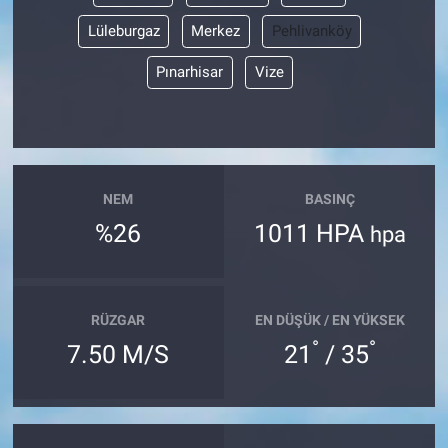
Lüleburgaz
Merkez
Pehlivanköy
Pınarhisar
Vize
NEM
BASINÇ
%26
1011 HPA
hpa
RÜZGAR
EN DÜŞÜK / EN YÜKSEK
°
°
7.50 M/S
21
/ 35