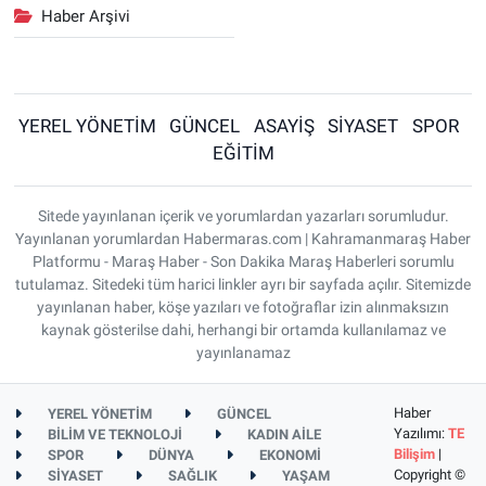
Haber Arşivi
YEREL YÖNETİM
GÜNCEL
ASAYİŞ
SİYASET
SPOR
EĞİTİM
Sitede yayınlanan içerik ve yorumlardan yazarları sorumludur.
Yayınlanan yorumlardan Habermaras.com | Kahramanmaraş Haber
Platformu - Maraş Haber - Son Dakika Maraş Haberleri sorumlu
tutulamaz. Sitedeki tüm harici linkler ayrı bir sayfada açılır. Sitemizde
yayınlanan haber, köşe yazıları ve fotoğraflar izin alınmaksızın
kaynak gösterilse dahi, herhangi bir ortamda kullanılamaz ve
yayınlanamaz
Haber
YEREL YÖNETİM
GÜNCEL
Yazılımı:
TE
BİLİM VE TEKNOLOJİ
KADIN AİLE
Bilişim
|
SPOR
DÜNYA
EKONOMİ
Copyright ©
SİYASET
SAĞLIK
YAŞAM