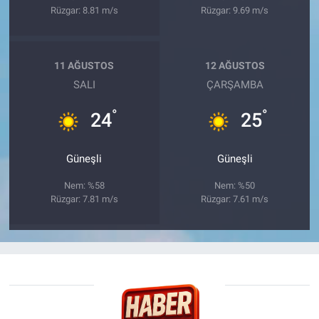
Rüzgar: 8.81 m/s
Rüzgar: 9.69 m/s
11 AĞUSTOS
12 AĞUSTOS
SALI
ÇARŞAMBA
°
°
24
25
Güneşli
Güneşli
Nem: %58
Nem: %50
Rüzgar: 7.81 m/s
Rüzgar: 7.61 m/s