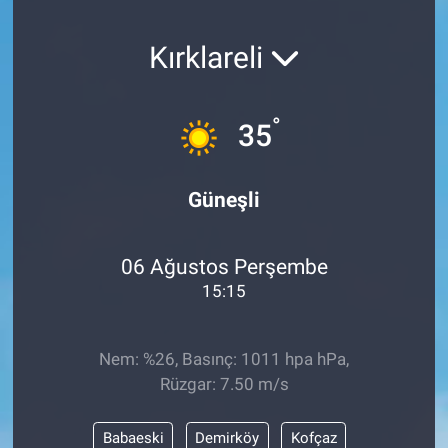
SAĞLIK
Kırklareli
YAŞAM
°
35
EĞİTİM
ASAYİŞ
Güneşli
MAGAZİN
06 Ağustos Perşembe
KÜLTÜR-SANAT
15:15
ÇEVRE
Nem: %26, Basınç: 1011 hpa hPa,
Rüzgar: 7.50 m/s
Babaeski
Demirköy
Kofçaz